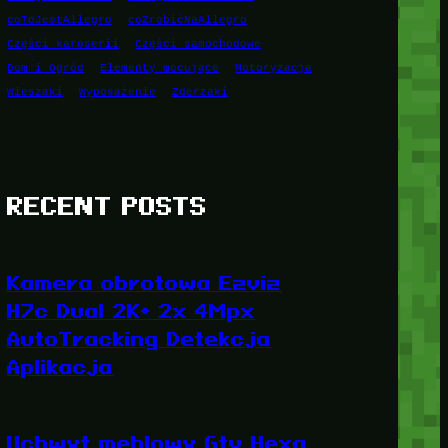
coToJestAllegro
coZrobićNaAllegro
Części karoserii
Części samochodowe
Dom i Ogród
Elementy mocujące
Motoryzacja
Wieszaki
Wyposażenie
Zderzaki
RECENT POSTS
Kamera obrotowa Ezviz
H7c Dual 2K+ 2x 4Mpx
AutoTracking Detekcja
Aplikacja
Uchwyt meblowy Gtv Hexa