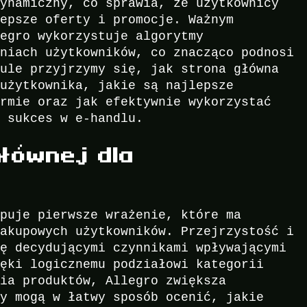
dynamiczny, co sprawia, że użytkownicy
lepsze oferty i promocje. Ważnym
legro wykorzystuje algorytmy
aniach użytkowników, co znacząco podnosi
kule przyjrzymy się, jak strona główna
 użytkownika, jakie są najlepsze
ormie oraz jak efektywnie wykorzystać
ć sukces w e-handlu.
Głównej dla
ępuje pierwsze wrażenie, które ma
zakupowych użytkowników. Przejrzystość i
ię decydującymi czynnikami wpływającymi
ięki logicznemu podziałowi kategorii
nia produktów, Allegro zwiększa
cy mogą w łatwy sposób ocenić, jakie