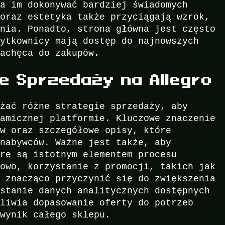
la im dokonywać bardziej świadomych
 oraz estetyka także przyciągają wzrok,
ania. Ponadto, strona główna jest często
żytkownicy mają dostęp do najnowszych
zachęca do zakupów.
e Sprzedaży na Allegro
ażać różne strategie sprzedaży, aby
namicznej platformie. Kluczowe znaczenie
ów oraz szczegółowe opisy, które
 nabywców. Ważne jest także, aby
óre są istotnym elementem procesu
kowo, korzystanie z promocji, takich jak
e znacząco przyczynić się do zwiększenia
ystanie danych analitycznych dostępnych
żliwia dopasowanie oferty do potrzeb
 wynik całego sklepu.