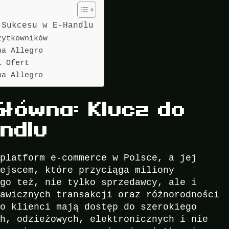
 Sukcesu w E-Handlu
żytkowników
na Allegro
i Ofert
na Allegro
Główna: Klucz do
ndlu
 platform e-commerce w Polsce, a jej
iejscem, które przyciąga miliony
ego też, nie tylko sprzedawcy, ale i
kawicznych transakcji oraz różnorodności
ro klienci mają dostęp do szerokiego
ch, odzieżowych, elektronicznych i nie