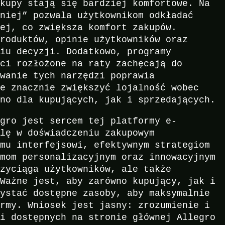
akupy stają się bardziej komfortowe. Na
źniej” pozwala użytkownikom odkładać
iej, co zwiększa komfort zakupów.
produktów, opinie użytkowników oraz
niu decyzji. Dodatkowo, programy
ści rozłożone na raty zachęcają do
owanie tych narzędzi poprawia
że znacznie zwiększyć lojalność wobec
wno dla kupujących, jak i sprzedających.
egro jest sercem tej platformy e-
olę w doświadczeniu zakupowym
emu interfejsowi, efektywnym strategiom
tmom personalizacyjnym oraz innowacyjnym
rzyciąga użytkowników, ale także
 Ważne jest, aby zarówno kupujący, jak i
zystać dostępne zasoby, aby maksymalnie
ormy. Wniosek jest jasny: zrozumienie i
ji dostępnych na stronie głównej Allegro