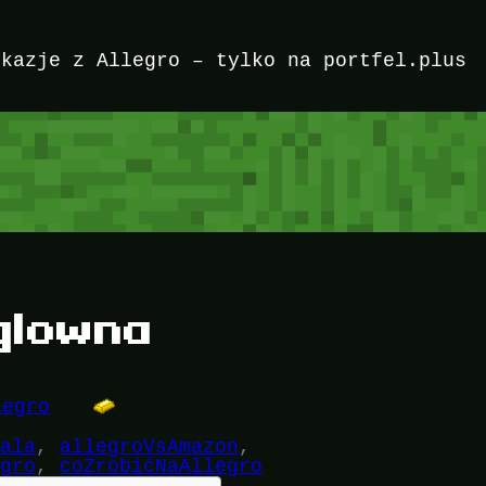
okazje z Allegro – tylko na portfel.plus
 glowna
legro
iala
, 
allegroVsAmazon
, 
egro
, 
coZrobićNaAllegro