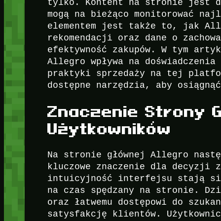
tylko. Kontent na stronie jest 
mogą na bieżąco monitorować naj
elementem jest także to, jak Al
rekomendacji oraz dane o zachow
efektywność zakupów. W tym arty
Allegro wpływa na doświadczenia
praktyki sprzedaży na tej platf
dostępne narzędzia, aby osiągną
Znaczenie Strony 
Użytkowników
Na stronie głównej Allegro nast
kluczowe znaczenie dla decyzji 
intuicyjność interfejsu stają s
na czas spędzany na stronie. Dz
oraz łatwemu dostępowi do szuka
satysfakcję klientów. Użytkowni