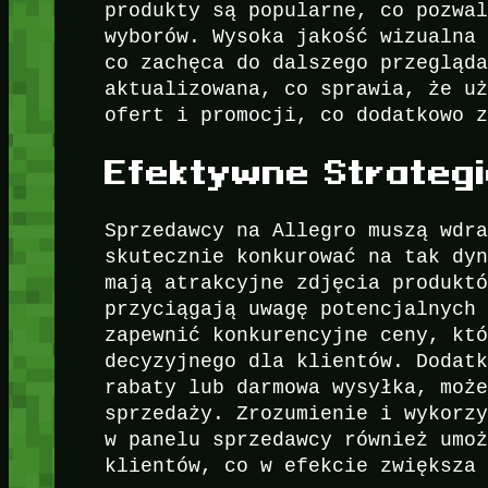
produkty są popularne, co pozwa
wyborów. Wysoka jakość wizualna
co zachęca do dalszego przegląd
aktualizowana, co sprawia, że u
ofert i promocji, co dodatkowo 
Efektywne Strategi
Sprzedawcy na Allegro muszą wdr
skutecznie konkurować na tak dy
mają atrakcyjne zdjęcia produkt
przyciągają uwagę potencjalnych
zapewnić konkurencyjne ceny, kt
decyzyjnego dla klientów. Dodat
rabaty lub darmowa wysyłka, moż
sprzedaży. Zrozumienie i wykorz
w panelu sprzedawcy również umo
klientów, co w efekcie zwiększa