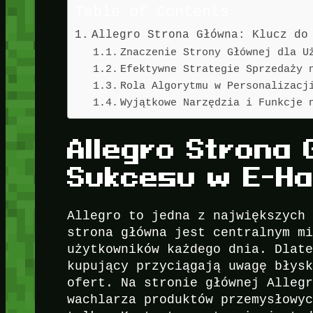
Table of Contents
Allegro Strona Główna: Klucz do
Znaczenie Strony Głównej dla U
Efektywne Strategie Sprzedaży 
Rola Algorytmu w Personalizacj
Wyjątkowe Narzędzia i Funkcje 
Allegro Strona 
Sukcesu w E-Ha
Allegro to jedna z największych
strona główna jest centralnym m
użytkowników każdego dnia. Dlat
kupujący przyciągają uwagę błys
ofert. Na stronie głównej Alleg
wachlarza produktów przemysłowy