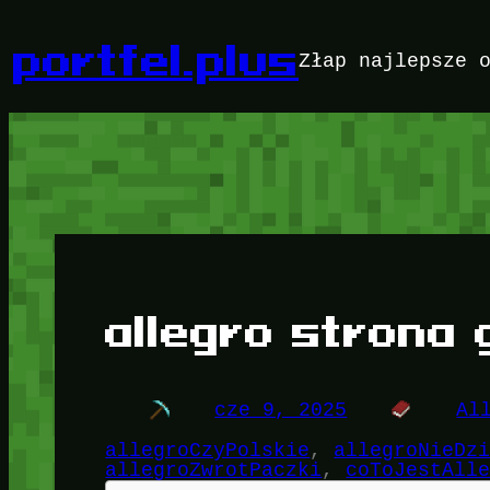
Przejdź
do
portfel.plus
Złap najlepsze 
treści
allegro strona
cze 9, 2025
Al
allegroCzyPolskie
, 
allegroNieDz
allegroZwrotPaczki
, 
coToJestAll