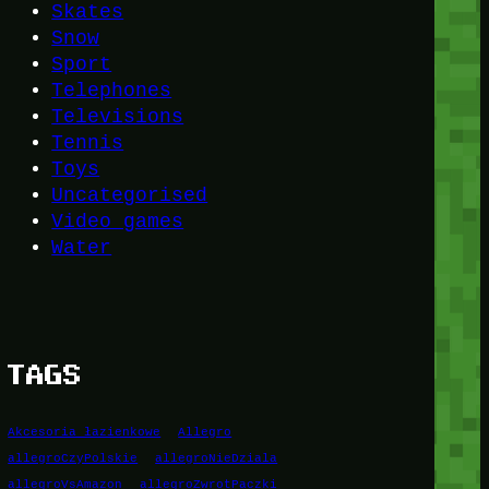
Skates
Snow
Sport
Telephones
Televisions
Tennis
Toys
Uncategorised
Video games
Water
TAGS
Akcesoria łazienkowe
Allegro
allegroCzyPolskie
allegroNieDziala
allegroVsAmazon
allegroZwrotPaczki