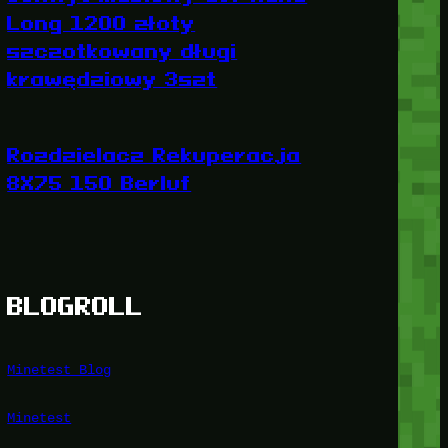
Long 1200 złoty
szczotkowany długi
krawędziowy 3szt
Rozdzielacz Rekuperacja
8X75 150 Berluf
BLOGROLL
Minetest Blog
Minetest