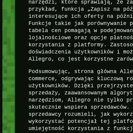
narzędzi, które sprawiają, że z
przykład, funkcja „Zapisz na pó
interesujące ich oferty na późn
Funkcje takie jak porównywanie 
tabela cen pomagają w podejmowa
lojalnościowe oraz opcje płatno
korzystania z platformy. Zastos
doświadczenia użytkowników i mo
Allegro, co jest korzystne zaró
Podsumowując, strona główna All
commerce, odgrywając kluczową r
użytkowników. Dzięki przejrzyst
sprzedaży, zaawansowanym algory
narzędziom, Allegro nie tylko p
skutecznie wspiera sprzedawców.
sprzedawcy rozumieli, jak wykor
wykorzystać potencjał tej platf
umiejętność korzystania z funkc