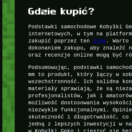
Gdzie kupić?
Podstawki samochodowe Kobyłki G
internetowych, w tym na platfor
zakupić poprzez ten
link
. Warto
dokonaniem zakupu, aby znaleźć 
oraz recenzje online mogą być r
Podsumowując, podstawki samocho
mm to produkt, który łączy w so
wszechstronność. Ich solidna ko
materiały sprawiają, że są niez
profesjonalistów, jak i amatoró
możliwość dostosowania wysokośc
niezwykle funkcjonalnymi. Opini
skuteczność i długotrwałość, co
jedną z lepszych inwestycji w n
w Kobyłki Geko i cieszyć się be