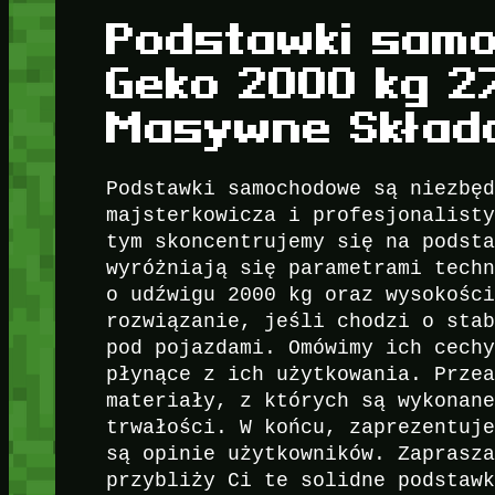
Podstawki sam
Geko 2000 kg 
Masywne Skład
Podstawki samochodowe są niezbę
majsterkowicza i profesjonalist
tym skoncentrujemy się na podst
wyróżniają się parametrami tech
o udźwigu 2000 kg oraz wysokośc
rozwiązanie, jeśli chodzi o sta
pod pojazdami. Omówimy ich cech
płynące z ich użytkowania. Prze
materiały, z których są wykonan
trwałości. W końcu, zaprezentuj
są opinie użytkowników. Zaprasz
przybliży Ci te solidne podstaw