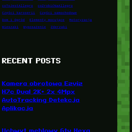
coToJestAllegro
coZrobićNaAllegro
Części karoserii
Części samochodowe
Dom i Ogród
Elementy mocujące
Motoryzacja
Wieszaki
Wyposażenie
Zderzaki
RECENT POSTS
Kamera obrotowa Ezviz
H7c Dual 2K+ 2x 4Mpx
AutoTracking Detekcja
Aplikacja
Uchwyt meblowy Gtv Hexa