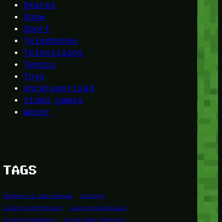
Skates
Snow
Sport
Telephones
Televisions
Tennis
Toys
Uncategorised
Video games
Water
TAGS
Akcesoria łazienkowe
Allegro
allegroCzyPolskie
allegroNieDziala
allegroVsAmazon
allegroZwrotPaczki