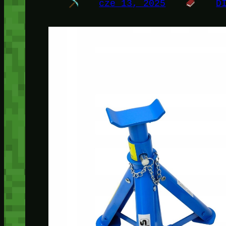
cze 13, 2025
D