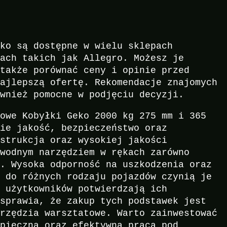
eko są dostępne w wielu sklepach
mach takich jak Allegro. Możesz je
 także porównać ceny i opinie przed
najlepszą ofertę. Rekomendacje znajomych
ównież pomocne w podjęciu decyzji.
dowe Kobyłki Geko 2000 kg 275 mm i 365
bie jakość, bezpieczeństwo oraz
nstrukcja oraz wysokiej jakości
awodnym narzędziem w rękach zarówno
w. Wysoka odporność na uszkodzenia oraz
i do różnych rodzaju pojazdów czynią je
e użytkowników potwierdzają ich
 sprawia, że zakup tych podstawek jest
arzędzia warsztatowe. Warto zainwestować
zpieczną oraz efektywną pracą pod