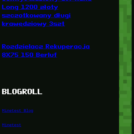
Long 1200 złoty
szczotkowany długi
krawędziowy 3szt
Rozdzielacz Rekuperacja
8X75 150 Berluf
BLOGROLL
Minetest Blog
Minetest