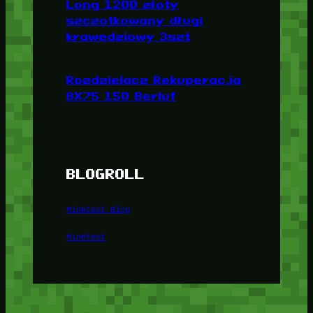
Long 1200 złoty
szczotkowany długi
krawędziowy 3szt
Rozdzielacz Rekuperacja
8X75 150 Berluf
BLOGROLL
Minetest Blog
Minetest