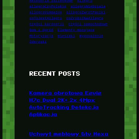
Akcesoria łazienkowe
Allegro
allegroCzyPolskie
allegroNieDziala
allegroVsAmazon
allegroZwrotPaczki
coToJestAllegro
coZrobićNaAllegro
Części karoserii
Części samochodowe
Dom i Ogród
Elementy mocujące
Motoryzacja
Wieszaki
Wyposażenie
Zderzaki
RECENT POSTS
Kamera obrotowa Ezviz
H7c Dual 2K+ 2x 4Mpx
AutoTracking Detekcja
Aplikacja
Uchwyt meblowy Gtv Hexa