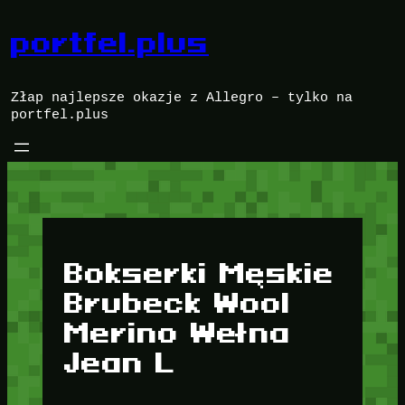
Przejdź
do
portfel.plus
treści
Złap najlepsze okazje z Allegro – tylko na
portfel.plus
Bokserki Męskie
Brubeck Wool
Merino Wełna
Jean L