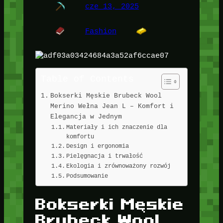
cze 13, 2025
Fashion
Table of Contents
Bokserki Męskie Brubeck Wool
Merino Wełna Jean L – Komfort i
Elegancja w Jednym
Materiały i ich znaczenie dla
komfortu
Design i ergonomia
Pielęgnacja i trwałość
Ekologia i zrównoważony rozwój
Podsumowanie
Bokserki Męskie
Brubeck Wool