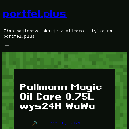
Przejdź
do
portfel.plus
treści
Złap najlepsze okazje z Allegro – tylko na
portfel.plus
Pallmann Magic
Oil Care 0,75L
wys24H WaWa
cze 10, 2025