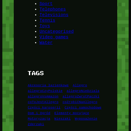
Sport
Telephones
Televisions
Tennis
Toys
Uncategorised
Video games
Water
TAGS
Akcesoria łazienkowe
Allegro
allegroCzyPolskie
allegroNieDziala
allegroVsAmazon
allegroZwrotPaczki
coToJestAllegro
coZrobićNaAllegro
Części karoserii
Części samochodowe
Dom i Ogród
Elementy mocujące
Motoryzacja
Wieszaki
Wyposażenie
Zderzaki