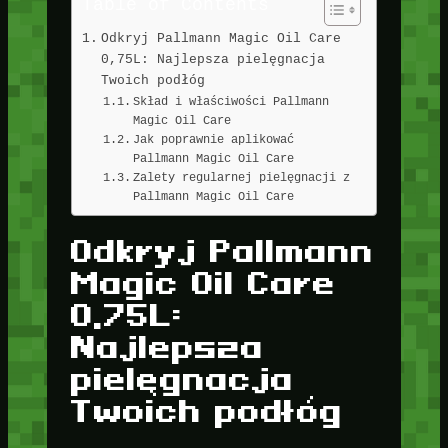
Table of Contents
Odkryj Pallmann Magic Oil Care
0,75L: Najlepsza pielęgnacja
Twoich podłóg
Skład i właściwości Pallmann
Magic Oil Care
Jak poprawnie aplikować
Pallmann Magic Oil Care
Zalety regularnej pielęgnacji z
Pallmann Magic Oil Care
Odkryj Pallmann
Magic Oil Care
0,75L:
Najlepsza
pielęgnacja
Twoich podłóg