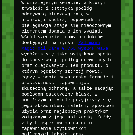
W dzisiejszym świecie, w którym
trwałość i estetyka podłóg
odgrywają kluczową rolę w
aranżacji wnętrz, odpowiednia
pielęgnacja staje się nieodzownym
elementem dbania o ich wygląd.
Wśród szerokiej gamy produktów
dostępnych na rynku,
Pallmann
Magic Oil Care 0,75L wys24H WaWa
wyróżnia się jako wyjątkowa opcja
do konserwacji podłóg drewnianych
oraz olejowanych. Ten produkt, o
którym będziemy szerzej mówić,
łączy w sobie nowatorską formułę i
praktyczność, zapewniając
skuteczną ochronę, a także nadając
podłogom estetyczny blask. W
poniższym artykule przyjrzymy się
jego składnikom, zaletom, sposobom
użycia oraz najlepszym praktykom
związanym z jego aplikacją. Każdy
z tych aspektów ma na celu
zapewnienie użytkownikom
najlepszej jakości oraz