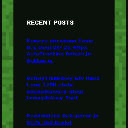
RECENT POSTS
Kamera obrotowa Ezviz
H7c Dual 2K+ 2x 4Mpx
AutoTracking Detekcja
Aplikacja
Uchwyt meblowy Gtv Hexa
Long 1200 złoty
szczotkowany długi
krawędziowy 3szt
Rozdzielacz Rekuperacja
8X75 150 Berluf