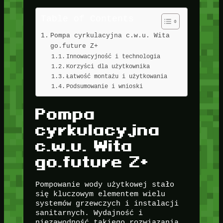
Table of Contents
Pompa cyrkulacyjna c.w.u. Wita
go.future Z+
Innowacyjność i technologia
Korzyści dla użytkownika
Łatwość montażu i użytkowania
Podsumowanie i wnioski
Pompa
cyrkulacyjna
c.w.u. Wita
go.future Z+
Pompowanie wody użytkowej stało
się kluczowym elementem wielu
systemów grzewczych i instalacji
sanitarnych. Wydajność i
niezawodność takiego rozwiązania