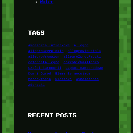
Water
TAGS
Akcesoria łazienkowe
Allegro
allegroCzyPolskie
allegroNieDziala
allegroVsAmazon
allegroZwrotPaczki
coToJestAllegro
coZrobićNaAllegro
Części karoserii
Części samochodowe
Dom i Ogród
Elementy mocujące
Motoryzacja
Wieszaki
Wyposażenie
Zderzaki
RECENT POSTS