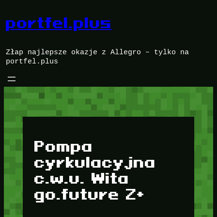
Przejdź
do
portfel.plus
treści
Złap najlepsze okazje z Allegro – tylko na
portfel.plus
Pompa
cyrkulacyjna
c.w.u. Wita
go.future Z+