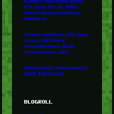
Kamera obrotowa Ezviz
H7c Dual 2K+ 2x 4Mpx
AutoTracking Detekcja
Aplikacja
Uchwyt meblowy Gtv Hexa
Long 1200 złoty
szczotkowany długi
krawędziowy 3szt
Rozdzielacz Rekuperacja
8X75 150 Berluf
BLOGROLL