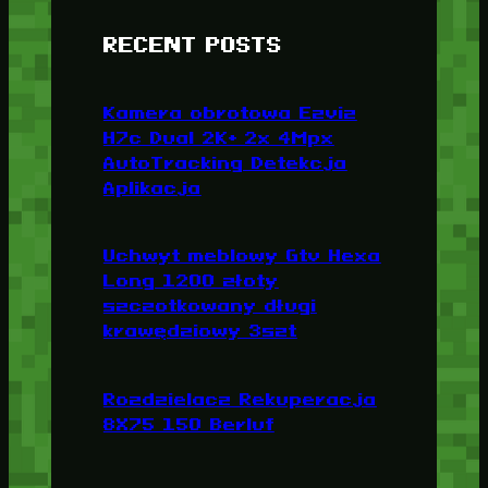
RECENT POSTS
Kamera obrotowa Ezviz
H7c Dual 2K+ 2x 4Mpx
AutoTracking Detekcja
Aplikacja
Uchwyt meblowy Gtv Hexa
Long 1200 złoty
szczotkowany długi
krawędziowy 3szt
Rozdzielacz Rekuperacja
8X75 150 Berluf