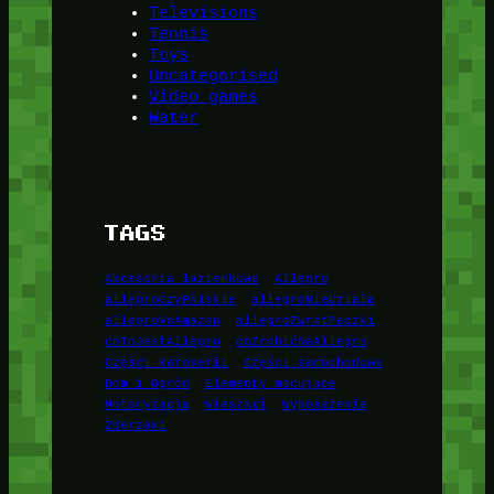
Televisions
Tennis
Toys
Uncategorised
Video games
Water
TAGS
Akcesoria łazienkowe
Allegro
allegroCzyPolskie
allegroNieDziala
allegroVsAmazon
allegroZwrotPaczki
coToJestAllegro
coZrobićNaAllegro
Części karoserii
Części samochodowe
Dom i Ogród
Elementy mocujące
Motoryzacja
Wieszaki
Wyposażenie
Zderzaki