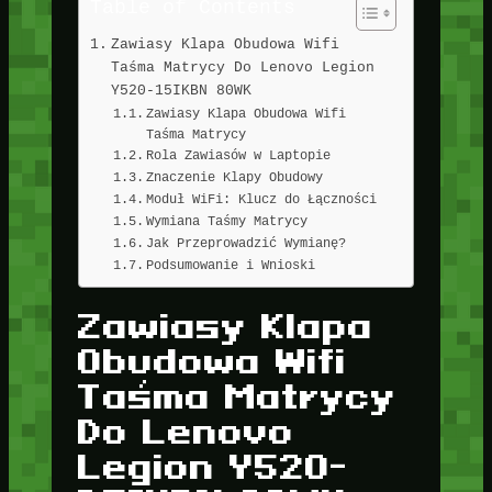
Table of Contents
Zawiasy Klapa Obudowa Wifi
Taśma Matrycy Do Lenovo Legion
Y520-15IKBN 80WK
Zawiasy Klapa Obudowa Wifi
Taśma Matrycy
Rola Zawiasów w Laptopie
Znaczenie Klapy Obudowy
Moduł WiFi: Klucz do Łączności
Wymiana Taśmy Matrycy
Jak Przeprowadzić Wymianę?
Podsumowanie i Wnioski
Zawiasy Klapa
Obudowa Wifi
Taśma Matrycy
Do Lenovo
Legion Y520-