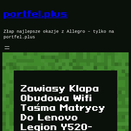
Przejdź
do
portfel.plus
treści
Złap najlepsze okazje z Allegro – tylko na
portfel.plus
Zawiasy Klapa
Obudowa Wifi
Taśma Matrycy
Do Lenovo
Legion Y520-