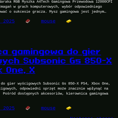
Naraka RGB Myszka A4Tech Gamingowa Przewodowa 12000CPI
zmagań w grach komputerowych, wybór odpowiedniego
ować o sukcesie gracza. Mysz gamingowa jest jednym…
, 2025
mouse
ca gamingowa do gier
ych Subsonic Gs 850-X
x One, X
 do gier wyścigowych Subsonic Gs 850-X PS4, Xbox One,
cigowych, odpowiedni sprzęt może znacznie wpłynąć na
. Pośród dostępnych akcesoriów, kierownica gamingowa
, 2025
mouse