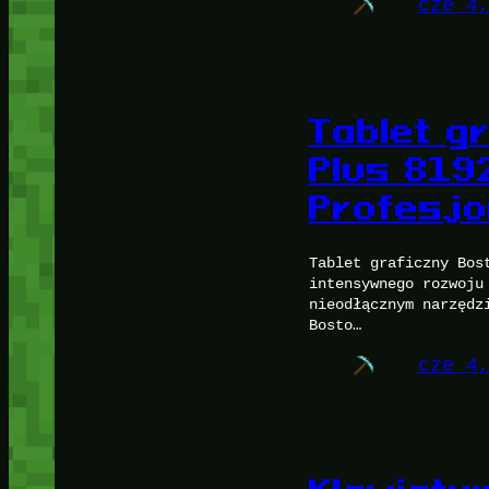
cze 4
Tablet g
Plus 8192
Profesjo
Tablet graficzny Bos
intensywnego rozwoju
nieodłącznym narzędz
Bosto…
cze 4