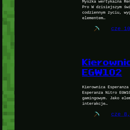
Myszka wertykalna Re
Pro W dzisiejszym św
codziennym życiu, wy
elementem…
cze 1
Kierowni
EGW102
Kierownica Esperanza
Esperanza Nitro EGW1
gamingowym. Jako ele
interakcje…
cze 8