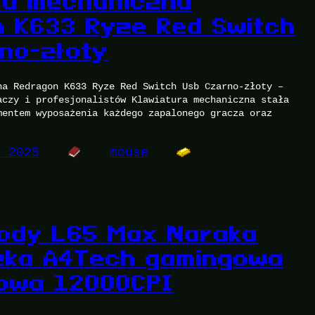
ra mechaniczna
 K633 Ryze Red Switch
no-złoty
na Redragon K633 Ryze Red Switch Usb Czarno-złoty –
aczy i profesjonalistów Klawiatura mechaniczna stała
mentem wyposażenia każdego zapalonego gracza oraz
, 2025
mouse
ody L65 Max Naraka
zka A4Tech gamingowa
owa 12000CPI