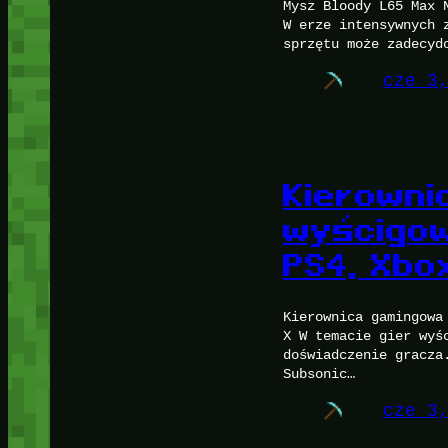
Mysz Bloody L65 Max 
W erze intensywnych 
sprzętu może zadecyd
cze 3
Kierowni
wyścigow
PS4, Xbo
Kierownica gamingowa
X W temacie gier wyś
doświadczenie gracza
Subsonic…
cze 3