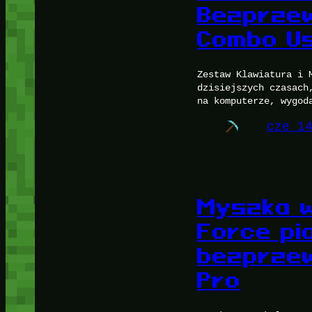
Bezprzew
Combo Us
Zestaw Klawiatura i 
dzisiejszych czasach
na komputerze, wygod
cze 1
Myszka 
Force p
bezprzew
Pro