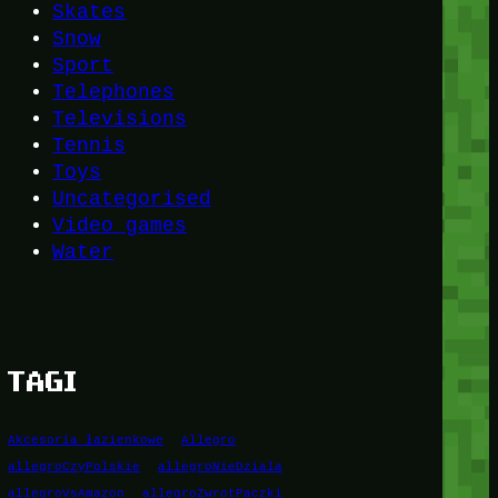
Skates
Snow
Sport
Telephones
Televisions
Tennis
Toys
Uncategorised
Video games
Water
TAGI
Akcesoria łazienkowe
Allegro
allegroCzyPolskie
allegroNieDziala
allegroVsAmazon
allegroZwrotPaczki