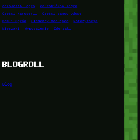
coToJestAllegro
coZrobićNaAllegro
Części karoserii
Części samochodowe
Dom i Ogród
Elementy mocujące
Motoryzacja
Wieszaki
Wyposażenie
Zderzaki
BLOGROLL
Blog