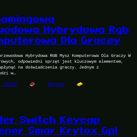
Gamingowa
wodowa Hybrydowa Rgb
mputerowa Dla Graczy
przewodowa Hybrydowa RGB Mysz Komputerowa Dla Graczy W
rowych, odpowiedni sprzęt jest kluczowym elementem,
wpłynąć na doświadczenia graczy. Jednym z
ędzi w…
, 2025
mouse
der Switch Keycap
pener Smar Krytox Gpl