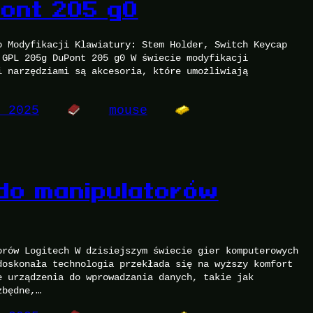
ont 205 g0
o Modyfikacji Klawiatury: Stem Holder, Switch Keycap
 GPL 205g DuPont 205 g0 W świecie modyfikacji
i narzędziami są akcesoria, które umożliwiają
, 2025
mouse
do manipulatorów
orów Logitech W dzisiejszym świecie gier komputerowych
doskonała technologia przekłada się na wyższy komfort
e urządzenia do wprowadzania danych, takie jak
zbędne,…