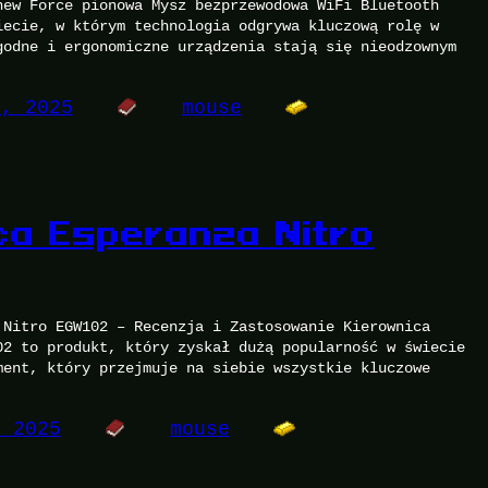
new Force pionowa Mysz bezprzewodowa WiFi Bluetooth
iecie, w którym technologia odgrywa kluczową rolę w
godne i ergonomiczne urządzenia stają się nieodzownym
0, 2025
mouse
ca Esperanza Nitro
 Nitro EGW102 – Recenzja i Zastosowanie Kierownica
02 to produkt, który zyskał dużą popularność w świecie
ment, który przejmuje na siebie wszystkie kluczowe
, 2025
mouse