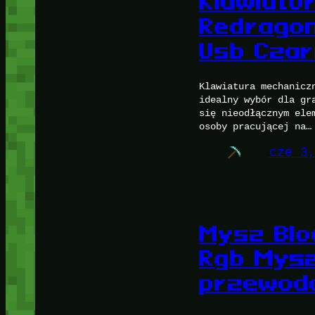
Klawiatu
Redragon
Usb Czar
Klawiatura mechanicz
idealny wybór dla gr
się nieodłącznym ele
osoby pracującej na…
cze 3
Mysz Blo
Rgb Mys
przewod