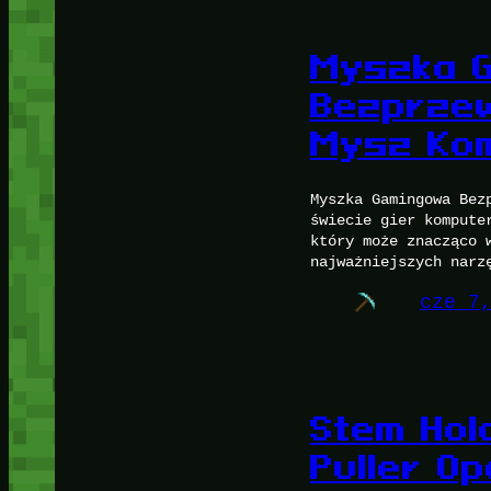
Myszka 
Bezprze
Mysz Ko
Myszka Gamingowa Bez
świecie gier kompute
który może znacząco 
najważniejszych narz
cze 7
Stem Hol
Puller O