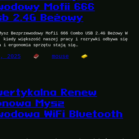
odowy Mofii 666
b 2.4G Beżowy
Mysz Bezprzewodowy Mofii 666 Combo USB 2.4G Beżowy W
, kiedy większość naszej pracy i rozrywki odbywa się
a i ergonomia sprzętu stają się…
4, 2025
mouse
wertykalna Renew
ionowa Mysz
odowa WiFi Bluetooth