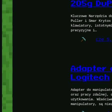
205g DuP
Kluczowe Narzędzia d
Puller i Smar Krytox
klawiatury, istotnym
precyzyjne i…
cze 5
Adapter 
Logitech
Adapter do manipulat
oraz pracy zdalnej, 
użytkowania. Właściw
manipulatory, są nie