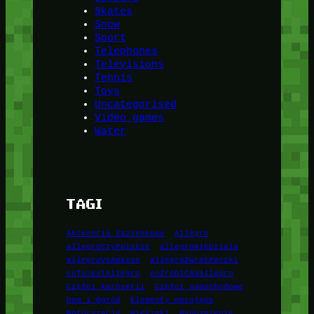
Skates
Snow
Sport
Telephones
Televisions
Tennis
Toys
Uncategorised
Video games
Water
TAGI
Akcesoria łazienkowe
Allegro
allegroCzyPolskie
allegroNieDziala
allegroVsAmazon
allegroZwrotPaczki
coToJestAllegro
coZrobićNaAllegro
Części karoserii
Części samochodowe
Dom i Ogród
Elementy mocujące
Motoryzacja
Wieszaki
Wyposażenie