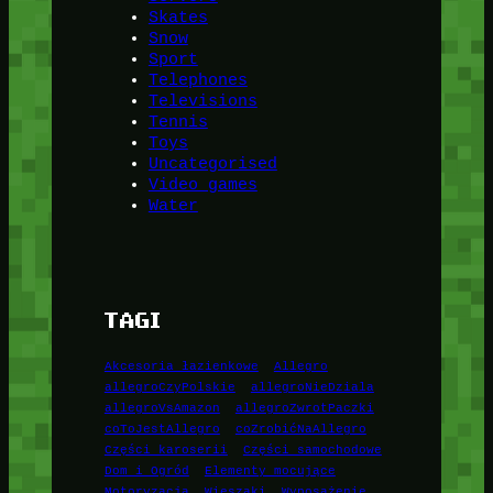
Skates
Snow
Sport
Telephones
Televisions
Tennis
Toys
Uncategorised
Video games
Water
TAGI
Akcesoria łazienkowe
Allegro
allegroCzyPolskie
allegroNieDziala
allegroVsAmazon
allegroZwrotPaczki
coToJestAllegro
coZrobićNaAllegro
Części karoserii
Części samochodowe
Dom i Ogród
Elementy mocujące
Motoryzacja
Wieszaki
Wyposażenie