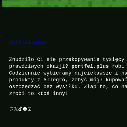
portfel.plus
Znudziło Ci się przekopywanie tysięcy
portfel.plus
prawdziwych okazji?
robi 
Codziennie wybieramy najciekawsze i n
produkty z Allegro, żebyś mógł kupowa
oszczędzać bez wysiłku. Złap to, co n
zrobi to ktoś inny!
Twitch
X
TikTok
Facebook
Instagram