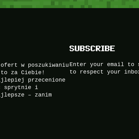
SUBSCRIBE
Enter your email to 
 ofert w poszukiwaniu
to respect your inbo
to za Ciebie!
ajlepiej przecenione
ć sprytnie i
ajlepsze – zanim