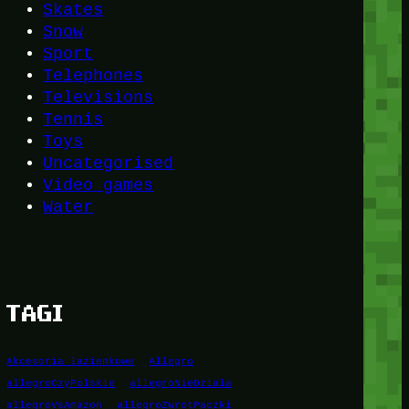
Skates
Snow
Sport
Telephones
Televisions
Tennis
Toys
Uncategorised
Video games
Water
TAGI
Akcesoria łazienkowe
Allegro
allegroCzyPolskie
allegroNieDziala
allegroVsAmazon
allegroZwrotPaczki