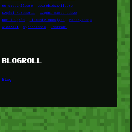
coToJestAllegro
coZrobićNaAllegro
Części karoserii
Części samochodowe
Dom i Ogród
Elementy mocujące
Motoryzacja
Wieszaki
Wyposażenie
Zderzaki
BLOGROLL
Blog