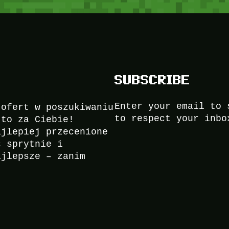
SUBSCRIBE
Enter your email to 
 ofert w poszukiwaniu
to respect your inbo
to za Ciebie!
ajlepiej przecenione
ć sprytnie i
ajlepsze – zanim