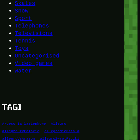
Skates
Snow
Sport
Telephones
Televisions
Tennis
Toys
Uncategorised
Video games
Water
TAGI
Akcesoria łazienkowe
Allegro
allegroCzyPolskie
allegroNieDziala
allegroVsAmazon
allegroZwrotPaczki