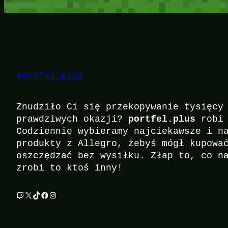
portfel.plus
Znudziło Ci się przekopywanie tysięcy
portfel.plus
prawdziwych okazji?
robi 
Codziennie wybieramy najciekawsze i n
produkty z Allegro, żebyś mógł kupowa
oszczędzać bez wysiłku. Złap to, co n
zrobi to ktoś inny!
Twitch
X
TikTok
Facebook
Instagram