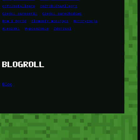
coToJestAllegro
coZrobićNaAllegro
Części karoserii
Części samochodowe
Dom i Ogród
Elementy mocujące
Motoryzacja
Wieszaki
Wyposażenie
Zderzaki
BLOGROLL
Blog