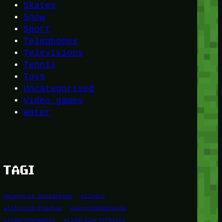
Skates
Snow
Sport
Telephones
Televisions
Tennis
Toys
Uncategorised
Video games
Water
TAGI
Akcesoria łazienkowe
Allegro
allegroCzyPolskie
allegroNieDziala
allegroVsAmazon
allegroZwrotPaczki