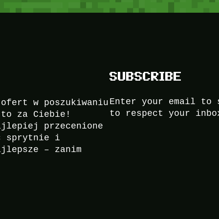
SUBSCRIBE
Enter your email to 
 ofert w poszukiwaniu
to respect your inbo
to za Ciebie!
ajlepiej przecenione
ć sprytnie i
ajlepsze – zanim