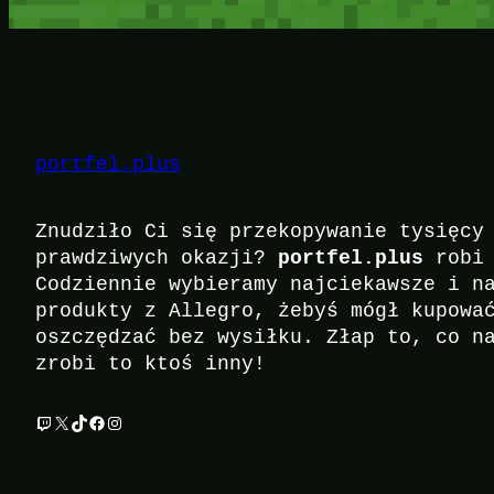
portfel.plus
Znudziło Ci się przekopywanie tysięcy
portfel.plus
prawdziwych okazji?
robi 
Codziennie wybieramy najciekawsze i n
produkty z Allegro, żebyś mógł kupowa
oszczędzać bez wysiłku. Złap to, co n
zrobi to ktoś inny!
Twitch
X
TikTok
Facebook
Instagram