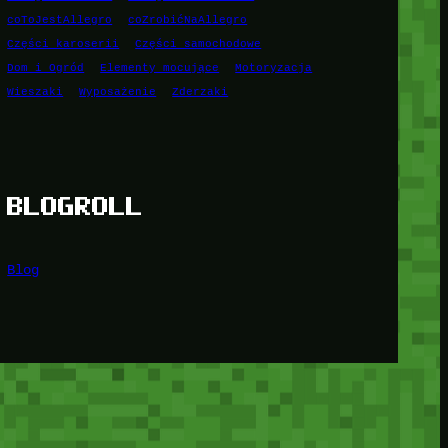
coToJestAllegro
coZrobićNaAllegro
Części karoserii
Części samochodowe
Dom i Ogród
Elementy mocujące
Motoryzacja
Wieszaki
Wyposażenie
Zderzaki
BLOGROLL
Blog