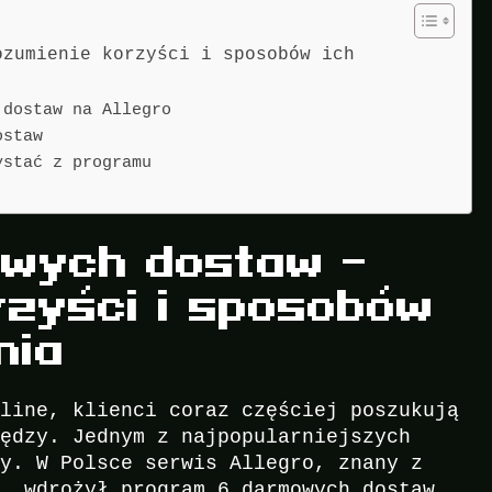
ozumienie korzyści i sposobów ich
 dostaw na Allegro
ostaw
ystać z programu
owych dostaw –
rzyści i sposobów
nia
nline, klienci coraz częściej poszukują
iędzy. Jednym z najpopularniejszych
wy. W Polsce serwis Allegro, znany z
w, wdrożył program 6 darmowych dostaw,