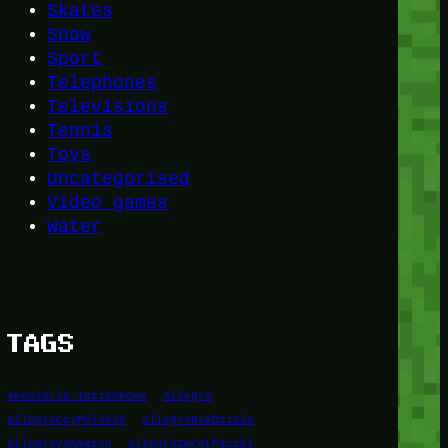
Skates
Snow
Sport
Telephones
Televisions
Tennis
Toys
Uncategorised
Video games
Water
TAGS
Akcesoria łazienkowe
Allegro
allegroCzyPolskie
allegroNieDziala
allegroVsAmazon
allegroZwrotPaczki