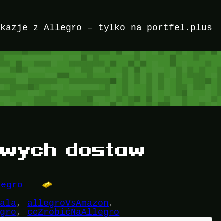
okazje z Allegro – tylko na portfel.plus
owych dostaw
legro
iala
, 
allegroVsAmazon
, 
egro
, 
coZrobićNaAllegro