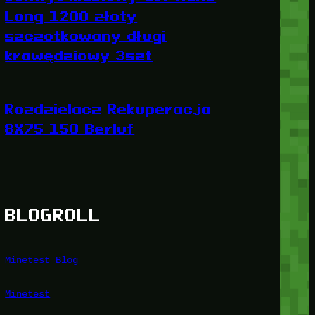
Long 1200 złoty
szczotkowany długi
krawędziowy 3szt
Rozdzielacz Rekuperacja
8X75 150 Berluf
BLOGROLL
Minetest Blog
Minetest