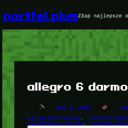
Przejdź
do
portfel.plus
Złap najlepsze 
treści
allegro 6 darm
cze 9, 2025
Al
allegroCzyPolskie
, 
allegroNieDz
allegroZwrotPaczki
, 
coToJestAll