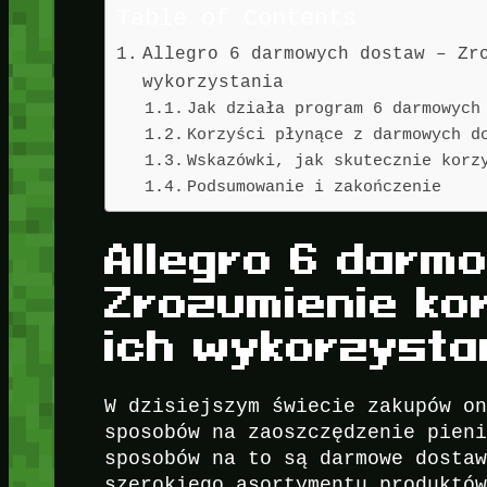
Table of Contents
Allegro 6 darmowych dostaw – Zr
wykorzystania
Jak działa program 6 darmowych
Korzyści płynące z darmowych d
Wskazówki, jak skutecznie korz
Podsumowanie i zakończenie
Allegro 6 darm
Zrozumienie ko
ich wykorzysta
W dzisiejszym świecie zakupów o
sposobów na zaoszczędzenie pien
sposobów na to są darmowe dosta
szerokiego asortymentu produktó