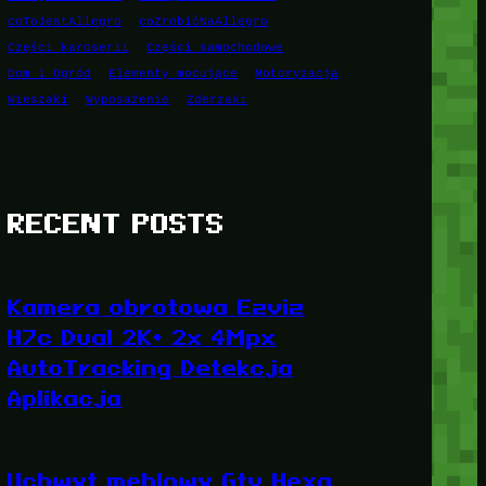
coToJestAllegro
coZrobićNaAllegro
Części karoserii
Części samochodowe
Dom i Ogród
Elementy mocujące
Motoryzacja
Wieszaki
Wyposażenie
Zderzaki
RECENT POSTS
Kamera obrotowa Ezviz
H7c Dual 2K+ 2x 4Mpx
AutoTracking Detekcja
Aplikacja
Uchwyt meblowy Gtv Hexa