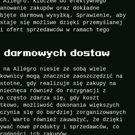
a Allegro. Kluczem do efektywnego
lanowanie zakupów oraz dokładne
objęte darmową wysyłką. Sprawienie, aby
 staje się możliwe dzięki przemyślanej
ji ofert sprzedawców w ramach tego
z darmowych dostaw
w na Allegro niesie ze sobą wiele
tkownicy mogą znacznie zaoszczędzić na
istotne, gdy realizuje się zakupy na
zniechęca również do rezygnacji z
co często zdarza się, gdy koszt
atkowo, możliwość dokonania większych
yczynia się do bardziej zorganizowanych
ych. Warto również zauważyć, że dzięki
rywać nowe produkty i sprzedawców, co
orodności ich zakupów.