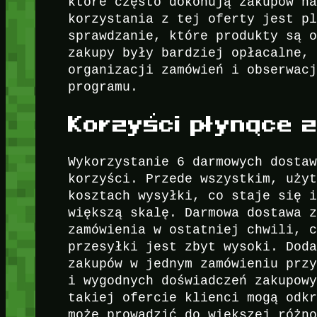
które często dokonują zakupów n
korzystania z tej oferty jest p
sprawdzanie, które produkty są 
zakupy były bardziej opłacalne,
organizacji zamówień i obserwac
programu.
Korzyści płynące 
Wykorzystanie 6 darmowych dosta
korzyści. Przede wszystkim, uży
kosztach wysyłki, co staje się 
większą skalę. Darmowa dostawa 
zamówienia w ostatniej chwili, 
przesyłki jest zbyt wysoki. Dod
zakupów w jednym zamówieniu prz
i wygodnych doświadczeń zakupow
takiej ofercie klienci mogą odk
może prowadzić do większej różn