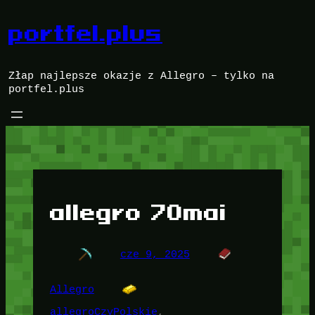
Przejdź
do
portfel.plus
treści
Złap najlepsze okazje z Allegro – tylko na
portfel.plus
allegro 70mai
cze 9, 2025
Allegro
allegroCzyPolskie
, 