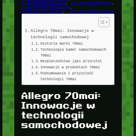
allegroNieDziala
, 
allegroVsAmazon
, 
allegroZwrotPaczki
, 
coToJestAllegro
, 
coZrobićNaAllegro
Table of Contents
Allegro 70mai: Innowacje w
technologii samochodowej
Historia marki 70mai
Technologia kamer samochodowych
70mai
Bezpieczeństwo jako priorytet
Innowacje w produktach 70mai
Podsumowanie i przyszłość
technologii 70mai
Allegro 70mai:
Innowacje w
technologii
samochodowej