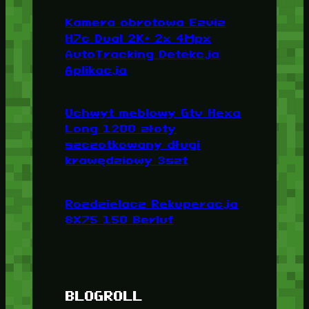
Kamera obrotowa Ezviz
H7c Dual 2K+ 2x 4Mpx
AutoTracking Detekcja
Aplikacja
Uchwyt meblowy Gtv Hexa
Long 1200 złoty
szczotkowany długi
krawędziowy 3szt
Rozdzielacz Rekuperacja
8X75 150 Berluf
BLOGROLL