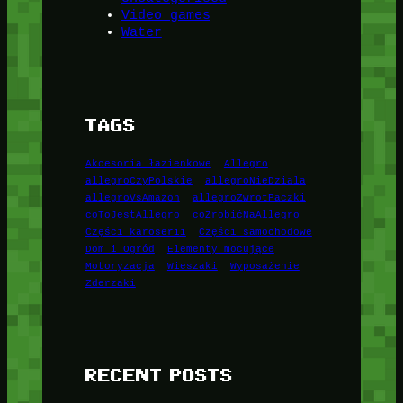
Video games
Water
TAGS
Akcesoria łazienkowe
Allegro
allegroCzyPolskie
allegroNieDziala
allegroVsAmazon
allegroZwrotPaczki
coToJestAllegro
coZrobićNaAllegro
Części karoserii
Części samochodowe
Dom i Ogród
Elementy mocujące
Motoryzacja
Wieszaki
Wyposażenie
Zderzaki
RECENT POSTS