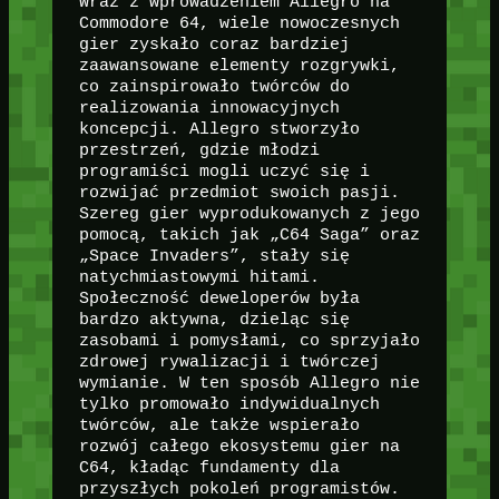
Wraz z wprowadzeniem Allegro na
Commodore 64, wiele nowoczesnych
gier zyskało coraz bardziej
zaawansowane elementy rozgrywki,
co zainspirowało twórców do
realizowania innowacyjnych
koncepcji. Allegro stworzyło
przestrzeń, gdzie młodzi
programiści mogli uczyć się i
rozwijać przedmiot swoich pasji.
Szereg gier wyprodukowanych z jego
pomocą, takich jak „C64 Saga” oraz
„Space Invaders”, stały się
natychmiastowymi hitami.
Społeczność deweloperów była
bardzo aktywna, dzieląc się
zasobami i pomysłami, co sprzyjało
zdrowej rywalizacji i twórczej
wymianie. W ten sposób Allegro nie
tylko promowało indywidualnych
twórców, ale także wspierało
rozwój całego ekosystemu gier na
C64, kładąc fundamenty dla
przyszłych pokoleń programistów.