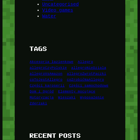
Uncategorised
Video games
Water
TAGS
Akcesoria łazienkowe
Allegro
allegroCzyPolskie
allegroNieDziala
allegroVsAmazon
allegroZwrotPaczki
coToJestAllegro
coZrobićNaAllegro
Części karoserii
Części samochodowe
Dom i Ogród
Elementy mocujące
Motoryzacja
Wieszaki
Wyposażenie
Zderzaki
RECENT POSTS