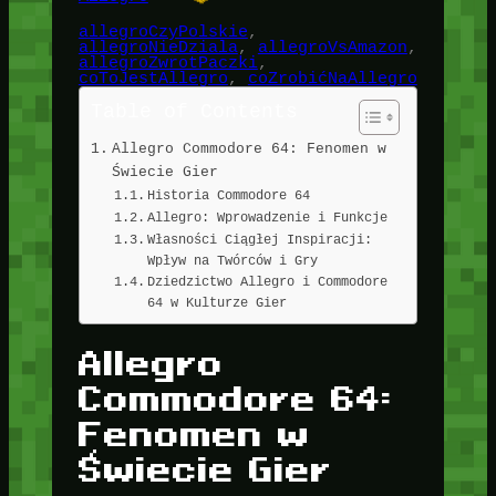
allegroCzyPolskie
, 
allegroNieDziala
, 
allegroVsAmazon
, 
allegroZwrotPaczki
, 
coToJestAllegro
, 
coZrobićNaAllegro
Table of Contents
Allegro Commodore 64: Fenomen w
Świecie Gier
Historia Commodore 64
Allegro: Wprowadzenie i Funkcje
Własności Ciągłej Inspiracji:
Wpływ na Twórców i Gry
Dziedzictwo Allegro i Commodore
64 w Kulturze Gier
Allegro
Commodore 64:
Fenomen w
Świecie Gier