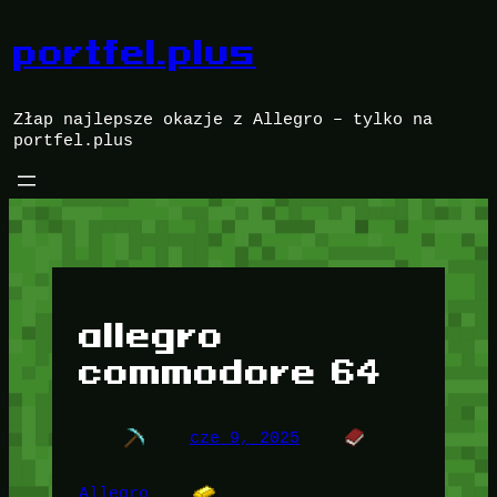
Przejdź
do
portfel.plus
treści
Złap najlepsze okazje z Allegro – tylko na
portfel.plus
allegro
commodore 64
cze 9, 2025
Allegro