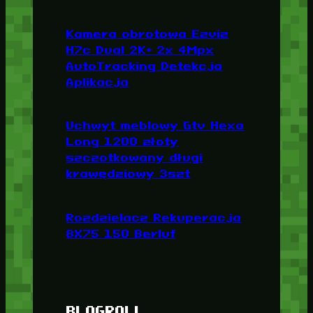
Kamera obrotowa Ezviz
H7c Dual 2K+ 2x 4Mpx
AutoTracking Detekcja
Aplikacja
Uchwyt meblowy Gtv Hexa
Long 1200 złoty
szczotkowany długi
krawędziowy 3szt
Rozdzielacz Rekuperacja
8X75 150 Berluf
BLOGROLL