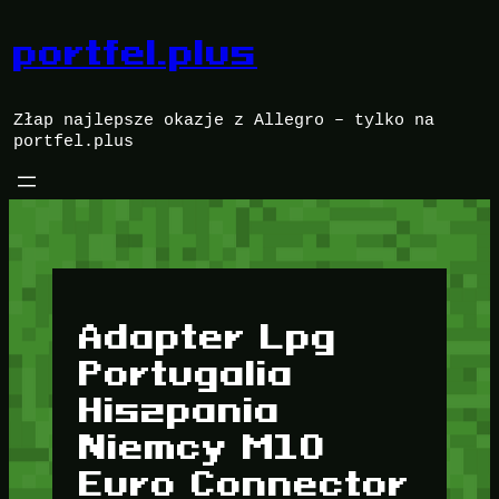
Przejdź
do
portfel.plus
treści
Złap najlepsze okazje z Allegro – tylko na
portfel.plus
Adapter Lpg
Portugalia
Hiszpania
Niemcy M10
Euro Connector