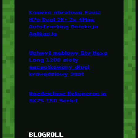
Kamera obrotowa Ezviz
H7c Dual 2K+ 2x 4Mpx
AutoTracking Detekcja
Aplikacja
Uchwyt meblowy Gtv Hexa
Long 1200 złoty
szczotkowany długi
krawędziowy 3szt
Rozdzielacz Rekuperacja
8X75 150 Berluf
BLOGROLL