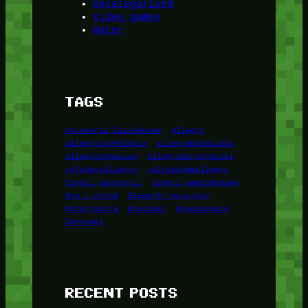
Uncategorised
Video games
Water
TAGS
Akcesoria łazienkowe
Allegro
allegroCzyPolskie
allegroNieDziala
allegroVsAmazon
allegroZwrotPaczki
coToJestAllegro
coZrobićNaAllegro
Części karoserii
Części samochodowe
Dom i Ogród
Elementy mocujące
Motoryzacja
Wieszaki
Wyposażenie
Zderzaki
RECENT POSTS