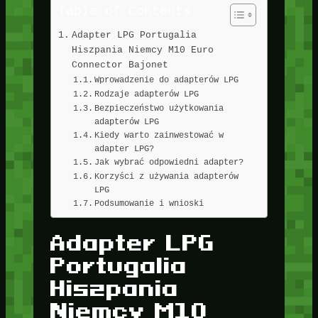
Table of Contents
Adapter LPG Portugalia
Hiszpania Niemcy M10 Euro
Connector Bajonet
Wprowadzenie do adapterów LPG
Rodzaje adapterów LPG
Bezpieczeństwo użytkowania
adapterów LPG
Kiedy warto zainwestować w
adapter LPG?
Jak wybrać odpowiedni adapter?
Korzyści z używania adapterów
LPG
Podsumowanie i wnioski
Adapter LPG
Portugalia
Hiszpania
Niemcy M10