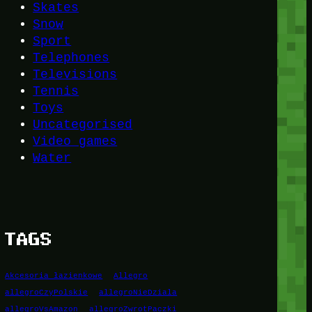
Skates
Snow
Sport
Telephones
Televisions
Tennis
Toys
Uncategorised
Video games
Water
TAGS
Akcesoria łazienkowe
Allegro
allegroCzyPolskie
allegroNieDziala
allegroVsAmazon
allegroZwrotPaczki