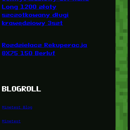
Long 1200 złoty
szczotkowany długi
krawędziowy 3szt
Rozdzielacz Rekuperacja
8X75 150 Berluf
BLOGROLL
Minetest Blog
Minetest