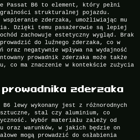
ie Passat B6 to element, który pełni
egralności strukturalnej pojazdu.
t wspieranie zderzaka, umożliwiając mu
zia. Dzięki temu pasażerowie są lepiej
mochód zachowuje estetyczny wygląd. Brak
 prowadzić do luźnego zderzaka, co w
eń oraz negatywnie wpływa na wydajność
ontowany prowadnik zderzaka może także
du, co ma znaczenie w kontekście zużycia
y prowadnika zderzaka
t B6 lewy wykonany jest z różnorodnych
 sztuczne, stal czy aluminium, co
tyczność. Wybór materiału zależy od
du oraz warunków, w jakich będzie on
iałowe mogą prowadzić do osłabienia