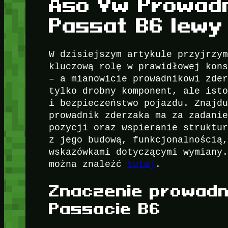
Aso Vw Prowadn
Passat B6 lewy
W dzisiejszym artykule przyjrzy
kluczową rolę w prawidłowej kon
– a mianowicie prowadnikowi zde
tylko drobny komponent, ale ist
i bezpieczeństwo pojazdu. Znajd
prowadnik zderzaka ma za zadani
pozycji oraz wspieranie struktu
z jego budową, funkcjonalnością
wskazówkami dotyczącymi wymiany
można znaleźć
tutaj
.
Znaczenie prowadn
Passacie B6