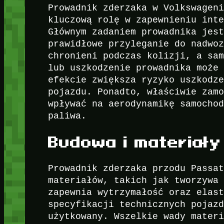
Prowadnik zderzaka w Volkswagen
kluczową rolę w zapewnieniu int
Głównym zadaniem prowadnika jes
prawidłowe przyleganie do nadwo
chronieni podczas kolizji, a sa
lub uszkodzenie prowadnika może
efekcie zwiększa ryzyko uszkodz
pojazdu. Ponadto, właściwie zam
wpływać na aerodynamikę samocho
paliwa.
Budowa i materiał
Prowadnik zderzaka przodu Passa
materiałów, takich jak tworzywa
zapewnia wytrzymałość oraz elas
specyfikacji technicznych pojaz
użytkowany. Wszelkie wady mater