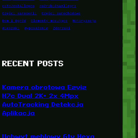
coToJestAllegro
coZrobićNaAllegro
Części karoserii
Części samochodowe
Dom i Ogród
Elementy mocujące
Motoryzacja
Wieszaki
Wyposażenie
Zderzaki
RECENT POSTS
Kamera obrotowa Ezviz
H7c Dual 2K+ 2x 4Mpx
AutoTracking Detekcja
Aplikacja
Uchwyt meblowy Gtv Hexa