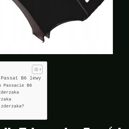
 Passat B6 lewy
w Passacie B6
zderzaka
rzaka
 zderzaka?