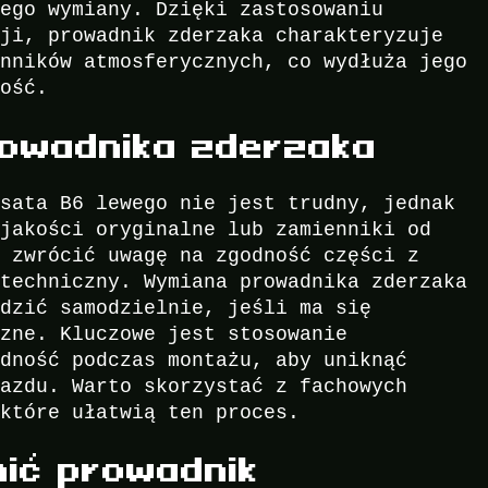
jego wymiany. Dzięki zastosowaniu
cji, prowadnik zderzaka charakteryzuje
ynników atmosferycznych, co wydłuża jego
ność.
rowadnika zderzaka
ssata B6 lewego nie jest trudny, jednak
 jakości oryginalne lub zamienniki od
y zwrócić uwagę na zgodność części z
 techniczny. Wymiana prowadnika zderzaka
adzić samodzielnie, jeśli ma się
czne. Kluczowe jest stosowanie
adność podczas montażu, aby uniknąć
jazdu. Warto skorzystać z fachowych
 które ułatwią ten proces.
nić prowadnik