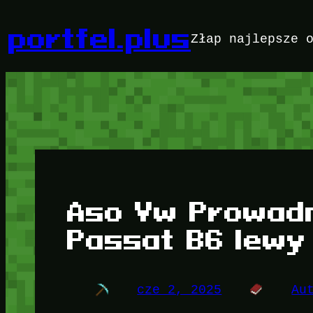
Przejdź
do
portfel.plus
Złap najlepsze 
treści
Aso Vw Prowadn
Passat B6 lewy
cze 2, 2025
Au