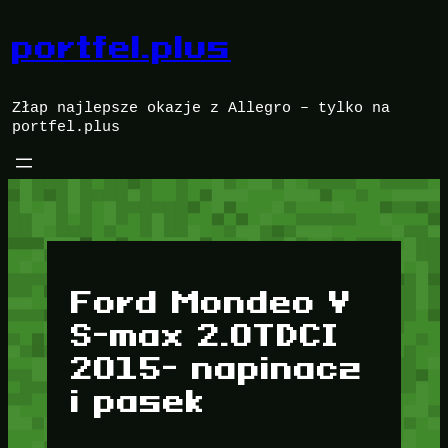
Przejdź
do
portfel.plus
treści
Złap najlepsze okazje z Allegro – tylko na
portfel.plus
Ford Mondeo V
S-max 2.0TDCI
2015- napinacz
i pasek