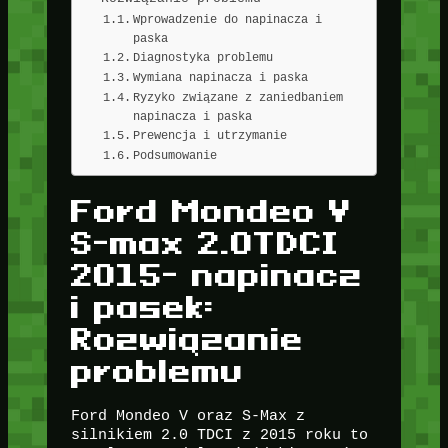
Wprowadzenie do napinacza i
paska
Diagnostyka problemu
Wymiana napinacza i paska
Ryzyko związane z zaniedbaniem
napinacza i paska
Prewencja i utrzymanie
Podsumowanie
Ford Mondeo V
S-max 2.0TDCI
2015- napinacz
i pasek:
Rozwiązanie
problemu
Ford Mondeo V oraz S-Max z
silnikiem 2.0 TDCI z 2015 roku to