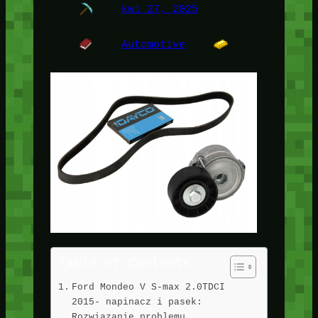
kwi 27, 2025
Automotive
Table of Contents
Ford Mondeo V S-max 2.0TDCI
2015- napinacz i pasek:
Rozwiązanie problemu