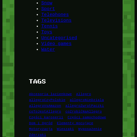
Snow
Sport
Telephones
Televisions
Tennis
Toys
Uncategorised
Video games
Water
TAGS
Akcesoria łazienkowe
Allegro
allegroCzyPolskie
allegroNieDziala
allegroVsAmazon
allegroZwrotPaczki
coToJestAllegro
coZrobićNaAllegro
Części karoserii
Części samochodowe
Dom i Ogród
Elementy mocujące
Motoryzacja
Wieszaki
Wyposażenie
Zderzaki