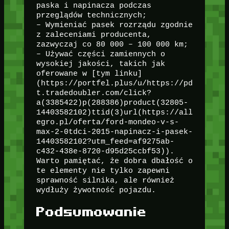
paska i napinacza podczas
przeglądów technicznych;
– Wymieniać pasek rozrządu zgodnie
z zaleceniami producenta,
zazwyczaj co 80 000 – 100 000 km;
– Używać części zamiennych o
wysokiej jakości, takich jak
oferowane w [tym linku]
(https://portfel.plus/u/https://pd
t.tradedoubler.com/click?
a(3385422)p(288386)product(32805-
14403582102)ttid(3)url(https://all
egro.pl/oferta/ford-mondeo-v-s-
max-2-0tdci-2015-napinacz-i-pasek-
14403582102?utm_feed=af9275ab-
c432-438e-8720-d95d25ccbf53)).
Warto pamiętać, że dobra dbałość o
te elementy nie tylko zapewni
sprawność silnika, ale również
wydłuży żywotność pojazdu.
Podsumowanie