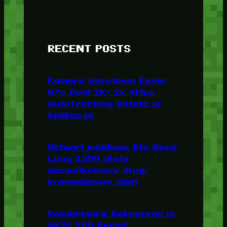
RECENT POSTS
Kamera obrotowa Ezviz
H7c Dual 2K+ 2x 4Mpx
AutoTracking Detekcja
Aplikacja
Uchwyt meblowy Gtv Hexa
Long 1200 złoty
szczotkowany długi
krawędziowy 3szt
Rozdzielacz Rekuperacja
8X75 150 Berluf