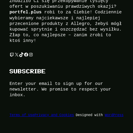
Znudziło Ci się przekopywanie tysięcy
ofert w poszukiwaniu prawdziwych okazji?
robi to za Ciebie! Codziennie
portfel.plus
wybieramy najciekawsze i najlepiej
przecenione produkty z Allegro, żebyś mógł
kupować sprytnie i oszczędzać bez wysiłku.
Złap to, co najlepsze – zanim zrobi to
ktoś inny!
Twitch
X
TikTok
Facebook
Instagram
SUBSCRIBE
Enter your email to sign up for our
newsletter. We promise to respect your
inbox.
Terms of Use
Privacy and Cookies
Designed with
WordPress