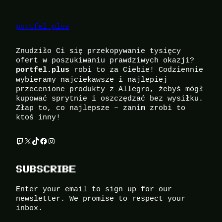
portfel.plus
Znudziło Ci się przekopywanie tysięcy
ofert w poszukiwaniu prawdziwych okazji?
robi to za Ciebie! Codziennie
portfel.plus
wybieramy najciekawsze i najlepiej
przecenione produkty z Allegro, żebyś mógł
kupować sprytnie i oszczędzać bez wysiłku.
Złap to, co najlepsze – zanim zrobi to
ktoś inny!
Twitch
X
TikTok
Facebook
Instagram
SUBSCRIBE
Enter your email to sign up for our
newsletter. We promise to respect your
inbox.