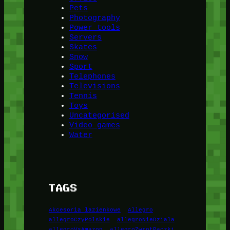
Pets
Photography
Power tools
Servers
Skates
Snow
Sport
Telephones
Televisions
Tennis
Toys
Uncategorised
Video games
Water
TAGS
Akcesoria łazienkowe
Allegro
allegroCzyPolskie
allegroNieDziala
allegroVsAmazon
allegroZwrotPaczki