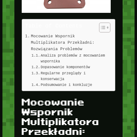
Table of Contents
Mocowanie Wspornik
Multiplikatora Przekładni:
Rozwiązania Problemów
Analiza problemów z mocowaniem
wspornika
Dopasowanie komponentów
Regularne przeglądy i
konserwacja
Podsumowanie i konkluzje
Mocowanie
Wspornik
Multiplikatora
Przekładni: