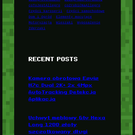
coToJestAllegro
coZrobićNaAllegro
Części karoserii
Części samochodowe
Dom i Ogród
Elementy mocujące
Motoryzacja
Wieszaki
Wyposażenie
Zderzaki
RECENT POSTS
Kamera obrotowa Ezviz
H7c Dual 2K+ 2x 4Mpx
AutoTracking Detekcja
Aplikacja
Uchwyt meblowy Gtv Hexa
Long 1200 złoty
szczotkowany długi