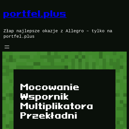
Przejdź
do
portfel.plus
treści
Złap najlepsze okazje z Allegro – tylko na
portfel.plus
Mocowanie
Wspornik
Multiplikatora
Przekładni