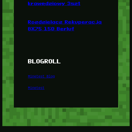
krawędziowy 3szt
Rozdzielacz Rekuperacja
8X75 150 Berluf
BLOGROLL
Minetest Blog
Minetest