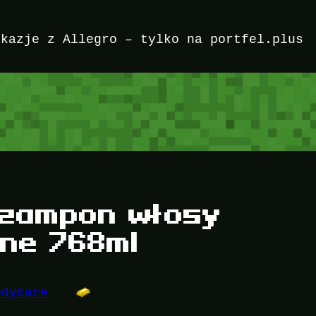
okazje z Allegro – tylko na portfel.plus
szampon włosy
ne 768ml
odycare