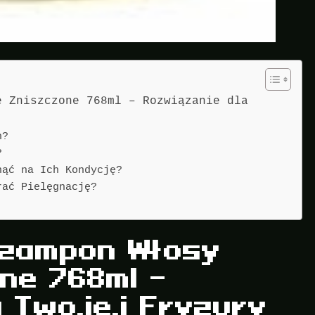
e Zniszczone 768ml – Rozwiązanie dla
n?
?
nąć na Ich Kondycję?
rać Pielęgnację?
Szampon Włosy
ne 768ml –
a Twojej Fryzury