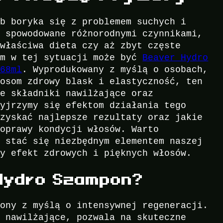
ób boryka się z problemem suchych i
ć spowodowane różnorodnymi czynnikami,
ewłaściwa dieta czy aż zbyt częste
em w tej sytuacji może być
Beaver Hydro
768ml
. Wyprodukowany z myślą o osobach,
łosom zdrowy blask i elastyczność, ten
ne składniki nawilżające oraz
zyjrzymy się efektom działania tego
uzyskać najlepsze rezultaty oraz jakie
poprawy kondycji włosów. Warto
e stać się niezbędnym elementem naszej
ny efekt zdrowych i pięknych włosów.
 Hydro Szampon?
zony z myślą o intensywnej regeneracji.
i nawilżające, pozwala na skuteczne