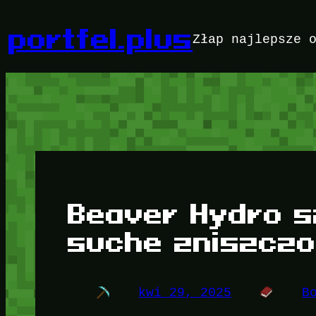
Przejdź
do
portfel.plus
Złap najlepsze 
treści
Beaver Hydro 
suche zniszczo
kwi 29, 2025
B