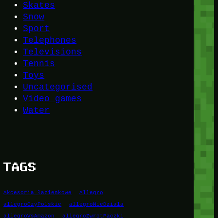
Skates
Snow
Sport
Telephones
Televisions
Tennis
Toys
Uncategorised
Video games
Water
TAGS
Akcesoria łazienkowe
Allegro
allegroCzyPolskie
allegroNieDziala
allegroVsAmazon
allegroZwrotPaczki