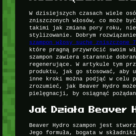
W dzisiejszych czasach wiele os
zniszczonych włosów, co może by
takimi jak zmiana pory roku, ni
stylizowanie. Dobrym rozwiązani
szampon włosy suche zniszczone 
które pragną przywrócić swoim w
szampon zawiera starannie dobra
regenerujące. W artykule tym pr
produktu, jak go stosować, aby 
inne kroki można podjąć w celu 
zrozumieć, jak Beaver Hydro moż
pielęgnacji, by osiągnąć pożąda
Jak Działa Beaver
Beaver Hydro szampon jest stwor
Jego formuła, bogata w składnik