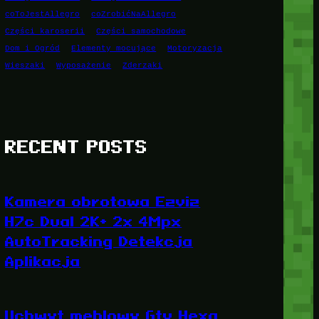
coToJestAllegro
coZrobićNaAllegro
Części karoserii
Części samochodowe
Dom i Ogród
Elementy mocujące
Motoryzacja
Wieszaki
Wyposażenie
Zderzaki
RECENT POSTS
Kamera obrotowa Ezviz
H7c Dual 2K+ 2x 4Mpx
AutoTracking Detekcja
Aplikacja
Uchwyt meblowy Gtv Hexa