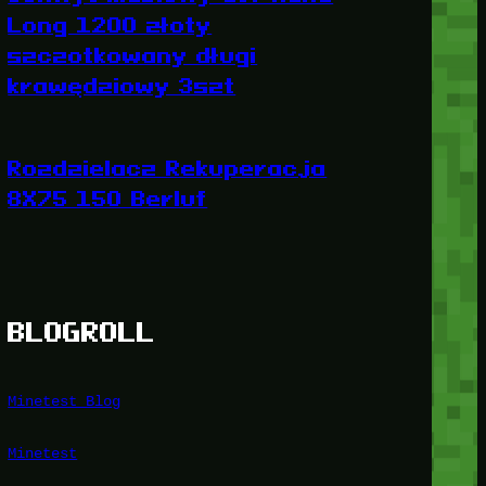
Long 1200 złoty
szczotkowany długi
krawędziowy 3szt
Rozdzielacz Rekuperacja
8X75 150 Berluf
BLOGROLL
Minetest Blog
Minetest