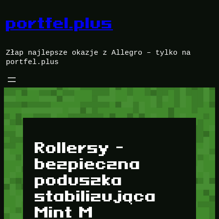
Przejdź
do
portfel.plus
treści
Złap najlepsze okazje z Allegro – tylko na
portfel.plus
Rollersy -
bezpieczna
poduszka
stabilizująca
Mint M