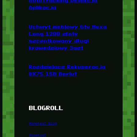
AutoTracking Detekcja
Aplikacja
Uchwyt meblowy Gtv Hexa
Long 1200 złoty
szczotkowany długi
krawędziowy 3szt
Rozdzielacz Rekuperacja
8X75 150 Berluf
BLOGROLL
Minetest Blog
Minetest