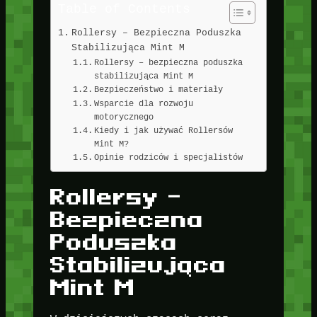
Table of Contents
Rollersy – Bezpieczna Poduszka
Stabilizująca Mint M
Rollersy – bezpieczna poduszka
stabilizująca Mint M
Bezpieczeństwo i materiały
Wsparcie dla rozwoju
motorycznego
Kiedy i jak używać Rollersów
Mint M?
Opinie rodziców i specjalistów
Rollersy –
Bezpieczna
Poduszka
Stabilizująca
Mint M