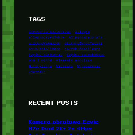
TAGS
Akcesoria łazienkowe
Allegro
allegroCzyPolskie
allegroNieDziala
allegroVsAmazon
allegroZwrotPaczki
coToJestAllegro
coZrobićNaAllegro
Części karoserii
Części samochodowe
Dom i Ogród
Elementy mocujące
Motoryzacja
Wieszaki
Wyposażenie
Zderzaki
RECENT POSTS
Kamera obrotowa Ezviz
H7c Dual 2K+ 2x 4Mpx