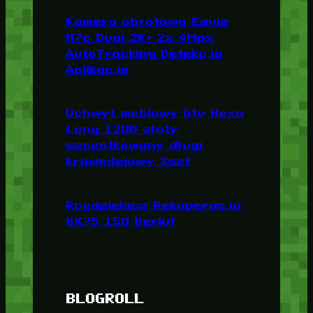
Kamera obrotowa Ezviz
H7c Dual 2K+ 2x 4Mpx
AutoTracking Detekcja
Aplikacja
Uchwyt meblowy Gtv Hexa
Long 1200 złoty
szczotkowany długi
krawędziowy 3szt
Rozdzielacz Rekuperacja
8X75 150 Berluf
BLOGROLL