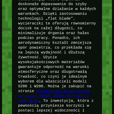
doskonałe dopasowanie do szyby
oraz optymalne działanie w każdych
warunkach. Dzięki zastosowaniu
technologii „flat blade”,
wycieraczki te oferują równomierny
docisk na całej długości, co
minimalizuje drgania oraz hałas
podczas pracy. Ponadto, ich
aerodynamiczny kształt zmniejsza
opór powietrza, co przekłada się
na lepszą wydajność i dłuższą
żywotność. Użycie
wysokojakościowych materiałów
gwarantuje odporność na warunki
atmosferyczne oraz długotrwałą
trwałość, co czyni je idealnym
wyborem dla właścicieli modeli
S206 i W206. Można je zakupić na
stronie
Wycieraczki Bosch przód
Aerotwin 550mm 550mm Mercedes C
S206 W206
. To inwestycja, która z
pewnością przyniesie korzyści w
postaci lepszej widoczności i