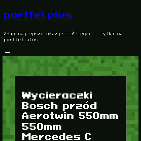
Przejdź
do
portfel.plus
treści
Złap najlepsze okazje z Allegro – tylko na
portfel.plus
Wycieraczki
Bosch przód
Aerotwin 550mm
550mm
Mercedes C