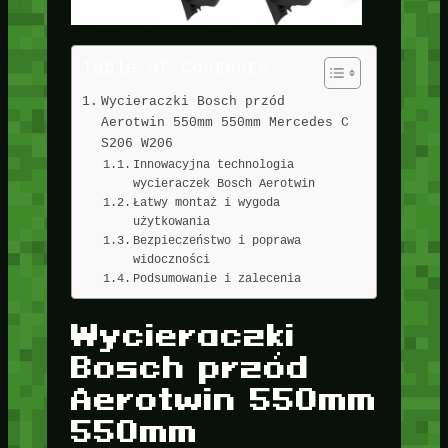
Table of Contents
Wycieraczki Bosch przód
Aerotwin 550mm 550mm Mercedes C
S206 W206
Innowacyjna technologia
wycieraczek Bosch Aerotwin
Łatwy montaż i wygoda
użytkowania
Bezpieczeństwo i poprawa
widoczności
Podsumowanie i zalecenia
Wycieraczki
Bosch przód
Aerotwin 550mm
550mm