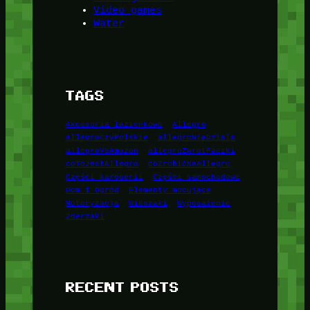
Video games
Water
TAGS
Akcesoria łazienkowe
Allegro
allegroCzyPolskie
allegroNieDziala
allegroVsAmazon
allegroZwrotPaczki
coToJestAllegro
coZrobićNaAllegro
Części karoserii
Części samochodowe
Dom i Ogród
Elementy mocujące
Motoryzacja
Wieszaki
Wyposażenie
Zderzaki
RECENT POSTS