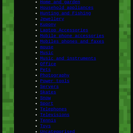
Home and garden
Household appliances
Hunting and Fishing
Jewellery
Kupony
Laptop Accessories
Mobile phone accessories
Mobiles phones and faxes
mouse
Music
Music and instruments
Office
Pets
Photography
Power tools
Servers
Skates
Snow
Sport
Telephones
Televisions
Tennis
Toys
Uncategorised