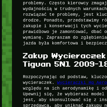
problemy. Często kierowcy zmaga
wydajnością w trudnych warunkac
rozwiązać te problemy, jest klu
drodze. Ponadto, przedstawimy r
zakupie i konserwacji tych wyci
prawidłowo je zamontować, dbać 
wymianę. Zapraszam do zgłębieni
jazda była komfortowa i bezpiec
Zakup Wycieraczek
Tiguan 5N1 2009-1
Rozpoczynając od podstaw, klucz
wycieraczek.
Wycieraczki Hq Aer
względu na ich aerodynamikę i o
Upewnij się, że wybierasz model
jest, aby skonsultować się z in
sprzedawcą, aby uniknąć zakupu 