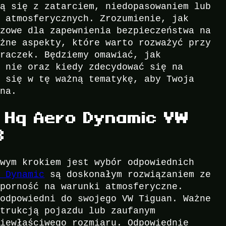
ją się z zatarciem, niedopasowaniem lub
h atmosferycznych. Zrozumienie, jak
czowe dla zapewnienia bezpieczeństwa na
óżne aspekty, które warto rozważyć przy
eraczek. Będziemy omawiać, jak
o nie oraz kiedy zdecydować się na
a się w tę ważną tematykę, aby Twoja
zna.
 Hq Aero Dynamic VW
8
owym krokiem jest wybór odpowiednich
o Dynamic
są doskonałym rozwiązaniem ze
dporność na warunki atmosferyczne.
 odpowiedni do swojego VW Tiguan. Ważne
strukcją pojazdu lub zaufanym
niewłaściwego rozmiaru. Odpowiednie