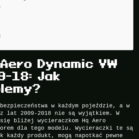
i
k
 Aero Dynamic VW
9-18: Jak
blemy?
 bezpieczeństwa w każdym pojeździe, a w
 z lat 2009-2018 nie są wyjątkiem. W
 się bliżej wycieraczkom Hq Aero
borem dla tego modelu. Wycieraczki te są
ak każdy produkt, mogą napotkać pewne