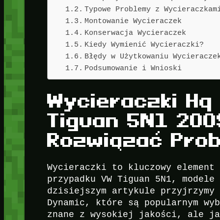
Typowe Problemy z Wycieraczkam
Montowanie Wycieraczek
Konserwacja Wycieraczek
Kiedy Wymienić Wycieraczki?
Błędy w Użytkowaniu Wycieracze
Podsumowanie i Wnioski
Wycieraczki Hq
Tiguan 5N1 200
Rozwiązać Pro
Wycieraczki to kluczowy element
przypadku VW Tiguan 5N1, modele
dzisiejszym artykule przyjrzymy
Dynamic, które są popularnym wy
znane z wysokiej jakości, ale j