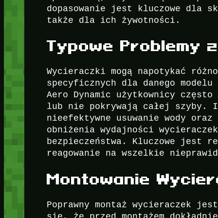
dopasowanie jest kluczowe dla s
także dla ich żywotności.
Typowe Problemy z
Wycieraczki mogą napotykać różn
specyficznych dla danego modelu
Aero Dynamic użytkownicy często
lub nie pokrywają całej szyby. 
nieefektywne usuwanie wody oraz
obniżenia wydajności wycieracze
bezpieczeństwa. Kluczowe jest r
reagowanie na wszelkie nieprawi
Montowanie Wycier
Poprawny montaż wycieraczek jes
się, że przed montażem dokładni