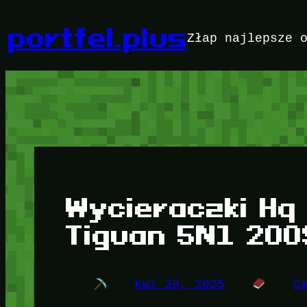
Przejdź
do
portfel.plus
Złap najlepsze 
treści
Wycieraczki Hq
Tiguan 5N1 200
kwi 29, 2025
C