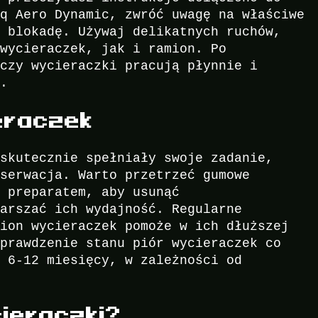
Hq Aero Dynamic, zwróć uwagę na właściwe
h blokadę. Używaj delikatnych ruchów,
 wycieraczek, jak i ramion. Po
 czy wycieraczki pracują płynnie i
y.
eraczek
 skutecznie spełniały swoje zadanie,
nserwacja. Warto przetrzeć gumowe
m preparatem, aby usunąć
garszać ich wydajność. Regularne
mion wycieraczek pomoże w ich dłuższej
sprawdzenie stanu piór wycieraczek co
o 6-12 miesięcy, w zależności od
ieraczki?