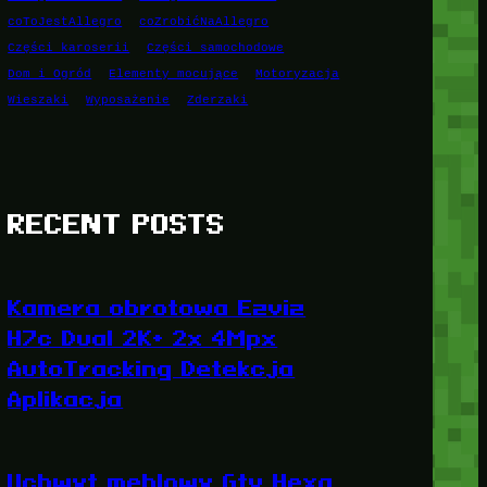
coToJestAllegro
coZrobićNaAllegro
Części karoserii
Części samochodowe
Dom i Ogród
Elementy mocujące
Motoryzacja
Wieszaki
Wyposażenie
Zderzaki
RECENT POSTS
Kamera obrotowa Ezviz
H7c Dual 2K+ 2x 4Mpx
AutoTracking Detekcja
Aplikacja
Uchwyt meblowy Gtv Hexa