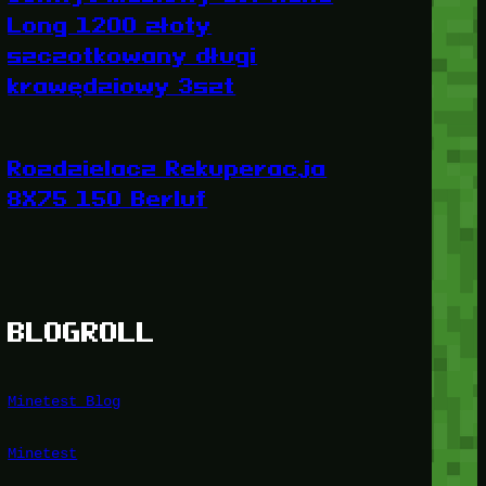
Long 1200 złoty
szczotkowany długi
krawędziowy 3szt
Rozdzielacz Rekuperacja
8X75 150 Berluf
BLOGROLL
Minetest Blog
Minetest