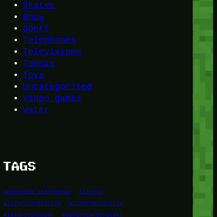
Skates
Snow
Sport
Telephones
Televisions
Tennis
Toys
Uncategorised
Video games
Water
TAGS
Akcesoria łazienkowe
Allegro
allegroCzyPolskie
allegroNieDziala
allegroVsAmazon
allegroZwrotPaczki