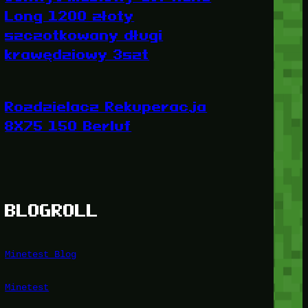
Long 1200 złoty
szczotkowany długi
krawędziowy 3szt
Rozdzielacz Rekuperacja
8X75 150 Berluf
BLOGROLL
Minetest Blog
Minetest