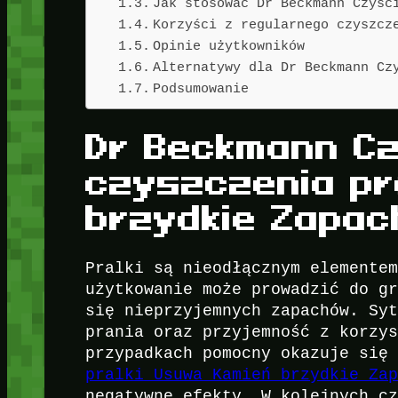
Jak stosować Dr Beckmann Czyśc
Korzyści z regularnego czyszcz
Opinie użytkowników
Alternatywy dla Dr Beckmann Cz
Podsumowanie
Dr Beckmann Cz
czyszczenia pr
brzydkie Zapac
Pralki są nieodłącznym elemente
użytkowanie może prowadzić do g
się nieprzyjemnych zapachów. Sy
prania oraz przyjemność z korzy
przypadkach pomocny okazuje si
pralki Usuwa Kamień brzydkie Za
negatywne efekty. W kolejnych c