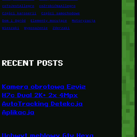
coToJestAllegro
coZrobićNaAllegro
Części karoserii
Części samochodowe
Dom i Ogród
Elementy mocujące
Motoryzacja
Wieszaki
Wyposażenie
Zderzaki
RECENT POSTS
Kamera obrotowa Ezviz
H7c Dual 2K+ 2x 4Mpx
AutoTracking Detekcja
Aplikacja
Uchwyt meblowy Gtv Hexa