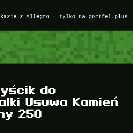
okazje z Allegro – tylko na portfel.plus
yścik do
alki Usuwa Kamień
hy 250