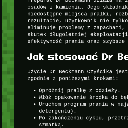
Preparat Dr Beckmann działa na 
osadów i kamienia. Jego składni
niedostępne miejsca pralki, roz
rezultacie, użytkownik nie tylk
eliminuje problemy z zapachami,
skutek długoletniej eksploatacj
efektywność prania oraz szybsze
Jak stosować Dr B
Użycie Dr Beckmann Czyścika jes
zgodnie z poniższymi krokami:
Opróżnij pralkę z odzieży.
Włóż opakowanie środka do bę
Uruchom program prania w naj
detergentu).
Po zakończeniu cyklu, przetr
szmatką.