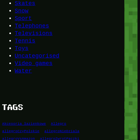
Skates
Snow
Sport
Telephones
Televisions
Tennis
Toys
Uncategorised
Video games
Water
TAGS
Akcesoria łazienkowe
Allegro
allegroCzyPolskie
allegroNieDziala
allegroVsAmazon
allegroZwrotPaczki