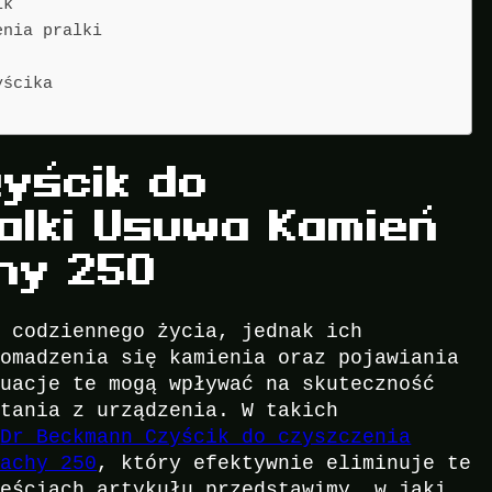
ik
enia pralki
yścika
yścik do
alki Usuwa Kamień
hy 250
m codziennego życia, jednak ich
romadzenia się kamienia oraz pojawiania
tuacje te mogą wpływać na skuteczność
stania z urządzenia. W takich
ę
Dr Beckmann Czyścik do czyszczenia
pachy 250
, który efektywnie eliminuje te
zęściach artykułu przedstawimy, w jaki