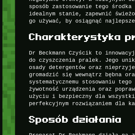
sposób zastosowanie tego środka
idealnym stanie, zapewnić śwież
go używać, by osiągnąć najlepsz
Charakterystyka p
Dr Beckmann Czyścik to innowacy
do czyszczenia pralek. Jego uni
osady detergentów oraz nieprzyj
gromadzić się wewnątrz bębna or
systematycznemu stosowaniu tego
żywotność urządzenia oraz popra
użyciu i bezpieczny dla wszystk
perfekcyjnym rozwiązaniem dla k
Sposób działania