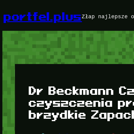
Przejdź
do
portfel.plus
Złap najlepsze 
treści
Dr Beckmann Cz
czyszczenia pr
brzydkie Zapac