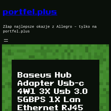
Przejdź
do
portfel.plus
treści
Złap najlepsze okazje z Allegro – tylko na
portfel.plus
Baseus Hub
Adapter Usb-c
4W1 3X Usb 3.0
5GBPS 1X Lan
Ethernet RJ45