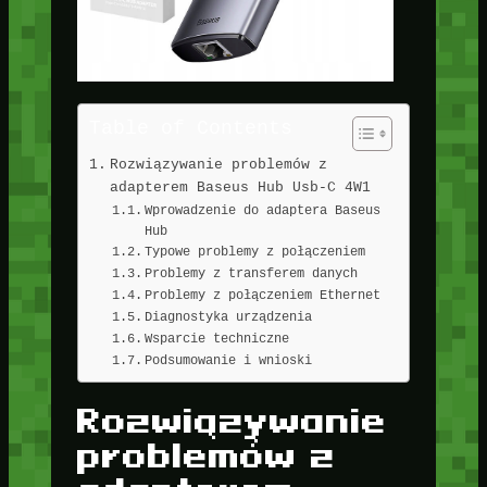
Table of Contents
Rozwiązywanie problemów z
adapterem Baseus Hub Usb-C 4W1
Wprowadzenie do adaptera Baseus
Hub
Typowe problemy z połączeniem
Problemy z transferem danych
Problemy z połączeniem Ethernet
Diagnostyka urządzenia
Wsparcie techniczne
Podsumowanie i wnioski
Rozwiązywanie
problemów z