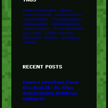
Akcesoria łazienkowe
Allegro
allegroCzyPolskie
allegroNieDziala
allegroVsAmazon
allegroZwrotPaczki
coToJestAllegro
coZrobićNaAllegro
Części karoserii
Części samochodowe
Dom i Ogród
Elementy mocujące
Motoryzacja
Wieszaki
Wyposażenie
Zderzaki
RECENT POSTS
Kamera obrotowa Ezviz
H7c Dual 2K+ 2x 4Mpx
AutoTracking Detekcja
Aplikacja