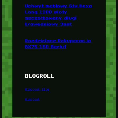
Uchwyt meblowy Gtv Hexa
Long 1200 złoty
szczotkowany długi
krawędziowy 3szt
Rozdzielacz Rekuperacja
8X75 150 Berluf
BLOGROLL
Minetest Blog
Minetest