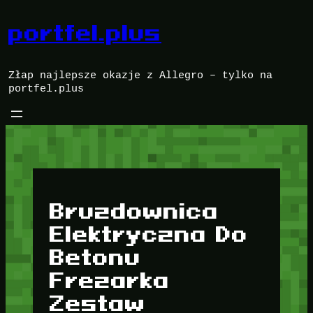
Przejdź
do
portfel.plus
treści
Złap najlepsze okazje z Allegro – tylko na
portfel.plus
Bruzdownica
Elektryczna Do
Betonu
Frezarka
Zestaw