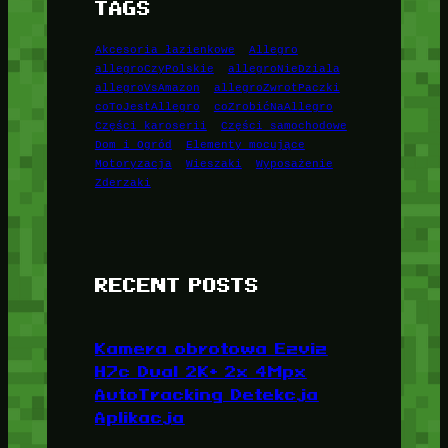
TAGS
Akcesoria łazienkowe
Allegro
allegroCzyPolskie
allegroNieDziala
allegroVsAmazon
allegroZwrotPaczki
coToJestAllegro
coZrobićNaAllegro
Części karoserii
Części samochodowe
Dom i Ogród
Elementy mocujące
Motoryzacja
Wieszaki
Wyposażenie
Zderzaki
RECENT POSTS
Kamera obrotowa Ezviz
H7c Dual 2K+ 2x 4Mpx
AutoTracking Detekcja
Aplikacja