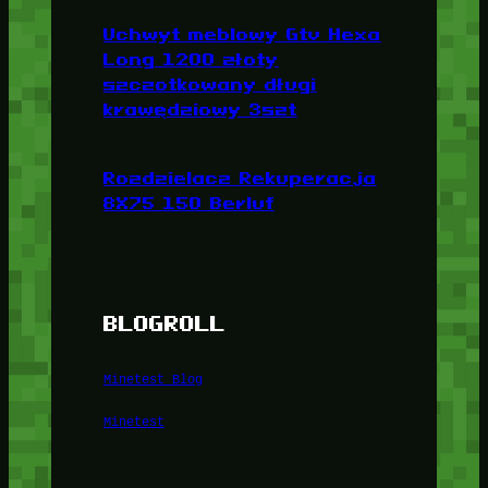
Uchwyt meblowy Gtv Hexa
Long 1200 złoty
szczotkowany długi
krawędziowy 3szt
Rozdzielacz Rekuperacja
8X75 150 Berluf
BLOGROLL
Minetest Blog
Minetest