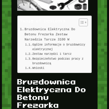
Table of Contents
Bruzdownica Elektryczna Do
Betonu Frezarka Zestaw
Narzedzia Tarcze 3100 W
Ogólne informacje o bruzdownicy
elektrycznej
Zestaw narzędzi i tarcz
Bezpieczeństwo podczas pracy z
bruzdownicą
Wnioski
Bruzdownica
Elektryczna Do
Betonu
Frezarka