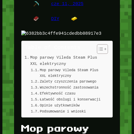
cze 11, 2025
DIY
Table of Contents
Mop parowy Vileda Steam Plus
XXL elektryczny
Mop parowy Vileda Steam Plus
XXL elektryczny
Zalety czyszczenia parowego
Wszechstronność zastosowania
Efektywność czasu
Łatwość obsługi i konserwacji
Opinie użytkowników
Podsumowanie i wnioski
Mop parowy