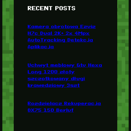
RECENT POSTS
Kamera obrotowa Ezviz
H7c Dual 2K+ 2x 4Mpx
AutoTracking Detekcja
Aplikacja
Uchwyt meblowy Gtv Hexa
Long 1200 złoty
szczotkowany długi
krawędziowy 3szt
Rozdzielacz Rekuperacja
8X75 150 Berluf