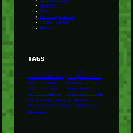
Tennis
Toys
Uncategorised
Video games
Water
TAGS
Akcesoria łazienkowe
Allegro
allegroCzyPolskie
allegroNieDziala
allegroVsAmazon
allegroZwrotPaczki
coToJestAllegro
coZrobićNaAllegro
Części karoserii
Części samochodowe
Dom i Ogród
Elementy mocujące
Motoryzacja
Wieszaki
Wyposażenie
Zderzaki