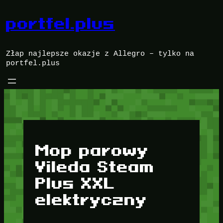
Przejdź
do
portfel.plus
treści
Złap najlepsze okazje z Allegro – tylko na
portfel.plus
Mop parowy
Vileda Steam
Plus XXL
elektryczny