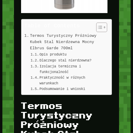
Table of Contents
Termos Turystyczny Próżniowy
Kubek Stal Nierdzewna Mocny
Elbrus Garde 700ml
Opis produktu
Dlaczego stal nierdzewna?
Izolacja termiczna i
funkcjonalność
Praktyczność w różnych
warunkach
Podsumowanie i wnioski
Termos
Turystyczny
Próżniowy