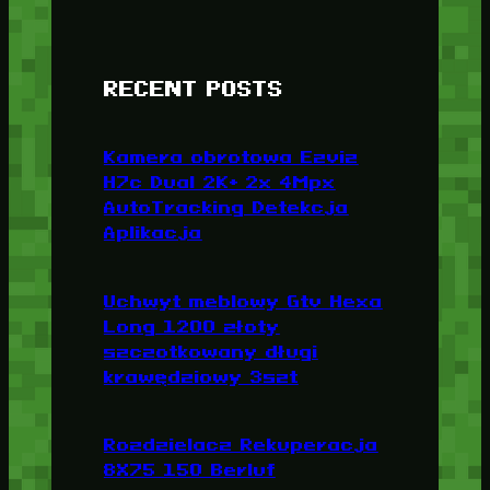
RECENT POSTS
Kamera obrotowa Ezviz
H7c Dual 2K+ 2x 4Mpx
AutoTracking Detekcja
Aplikacja
Uchwyt meblowy Gtv Hexa
Long 1200 złoty
szczotkowany długi
krawędziowy 3szt
Rozdzielacz Rekuperacja
8X75 150 Berluf