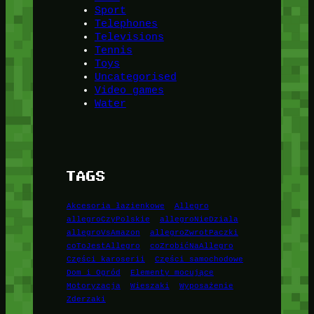
Sport
Telephones
Televisions
Tennis
Toys
Uncategorised
Video games
Water
TAGS
Akcesoria łazienkowe
Allegro
allegroCzyPolskie
allegroNieDziala
allegroVsAmazon
allegroZwrotPaczki
coToJestAllegro
coZrobićNaAllegro
Części karoserii
Części samochodowe
Dom i Ogród
Elementy mocujące
Motoryzacja
Wieszaki
Wyposażenie
Zderzaki