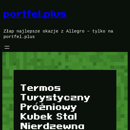
Przejdź
do
portfel.plus
treści
Złap najlepsze okazje z Allegro – tylko na
portfel.plus
Termos
Turystyczny
Próżniowy
Kubek Stal
Nierdzewna