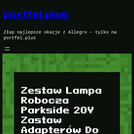
Przejdź
do
portfel.plus
treści
Złap najlepsze okazje z Allegro – tylko na
portfel.plus
Zestaw Lampa
Robocza
Parkside 20V
Zastaw
Adapterów Do