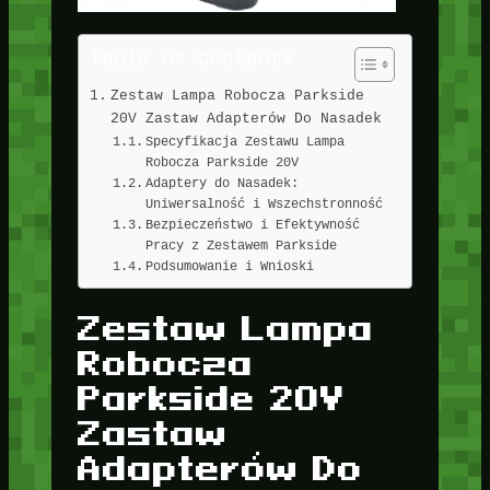
Table of Contents
Zestaw Lampa Robocza Parkside
20V Zastaw Adapterów Do Nasadek
Specyfikacja Zestawu Lampa
Robocza Parkside 20V
Adaptery do Nasadek:
Uniwersalność i Wszechstronność
Bezpieczeństwo i Efektywność
Pracy z Zestawem Parkside
Podsumowanie i Wnioski
Zestaw Lampa
Robocza
Parkside 20V
Zastaw
Adapterów Do