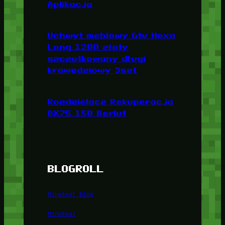
Aplikacja
Uchwyt meblowy Gtv Hexa
Long 1200 złoty
szczotkowany długi
krawędziowy 3szt
Rozdzielacz Rekuperacja
8X75 150 Berluf
BLOGROLL
Minetest Blog
Minetest