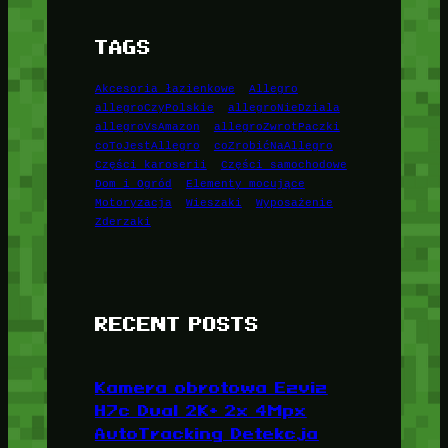
TAGS
Akcesoria łazienkowe
Allegro
allegroCzyPolskie
allegroNieDziala
allegroVsAmazon
allegroZwrotPaczki
coToJestAllegro
coZrobićNaAllegro
Części karoserii
Części samochodowe
Dom i Ogród
Elementy mocujące
Motoryzacja
Wieszaki
Wyposażenie
Zderzaki
RECENT POSTS
Kamera obrotowa Ezviz
H7c Dual 2K+ 2x 4Mpx
AutoTracking Detekcja