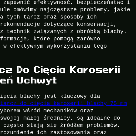
y zapewnić efektywność, bezpieczeństwo i
kule omówimy najczęstsze problemy, jakie
ia tych tarcz oraz sposoby ich
 rekomendacje dotyczące konserwacji,
az technik związanych z obróbką blachy.
nformacje, które pomogą zarówno
m w efektywnym wykorzystaniu tego
z Do Cięcia Karoserii
ień Uchwyt
cięcia blachy jest kluczowy dla
 tarcz do cięcia karoserii blachy 75 mm
yborem wśród mechaników oraz
 swojej małej średnicy, są idealne do
o często stają się źródłem problemów.
zrozumienie ich zastosowania oraz