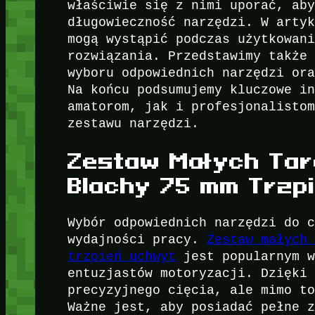
właściwie się z nimi uporać, ab
długowieczność narzędzi. W arty
mogą wystąpić podczas użytkowan
rozwiązania. Przedstawimy także
wyboru odpowiednich narzędzi or
Na końcu podsumujemy kluczowe i
amatorom, jak i profesjonalisto
zestawu narzędzi.
Zestaw Małych Tarc
Blachy 75 mm Trzp
Wybór odpowiednich narzędzi do 
wydajności pracy.
Zestaw małych
trzpień uchwyt
jest popularnym w
entuzjastów motoryzacji. Dzięki
precyzyjnego cięcia, ale mimo t
Ważne jest, aby posiadać pełne 