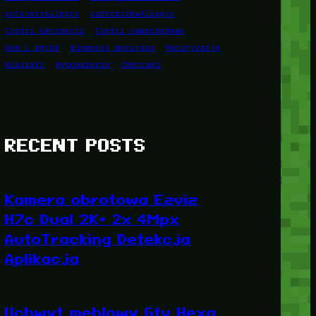
coToJestAllegro
coZrobićNaAllegro
Części karoserii
Części samochodowe
Dom i Ogród
Elementy mocujące
Motoryzacja
Wieszaki
Wyposażenie
Zderzaki
RECENT POSTS
Kamera obrotowa Ezviz
H7c Dual 2K+ 2x 4Mpx
AutoTracking Detekcja
Aplikacja
Uchwyt meblowy Gtv Hexa