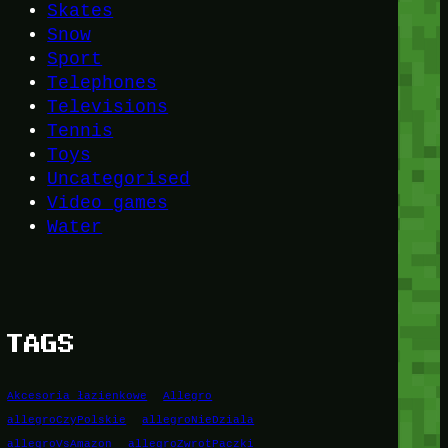
Skates
Snow
Sport
Telephones
Televisions
Tennis
Toys
Uncategorised
Video games
Water
TAGS
Akcesoria łazienkowe
Allegro
allegroCzyPolskie
allegroNieDziala
allegroVsAmazon
allegroZwrotPaczki