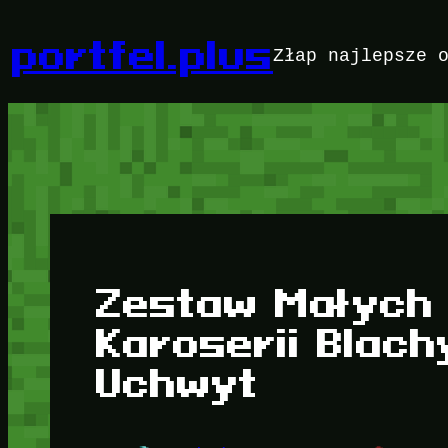
Przejdź
do
portfel.plus
Złap najlepsze 
treści
Zestaw Małych 
Karoserii Blac
Uchwyt