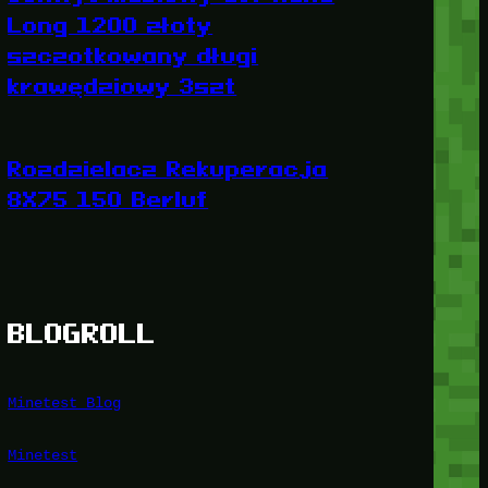
Long 1200 złoty
szczotkowany długi
krawędziowy 3szt
Rozdzielacz Rekuperacja
8X75 150 Berluf
BLOGROLL
Minetest Blog
Minetest