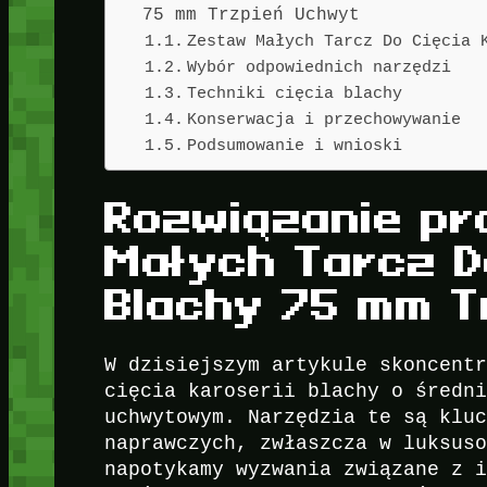
75 mm Trzpień Uchwyt
Zestaw Małych Tarcz Do Cięcia 
Wybór odpowiednich narzędzi
Techniki cięcia blachy
Konserwacja i przechowywanie
Podsumowanie i wnioski
Rozwiązanie p
Małych Tarcz Do
Blachy 75 mm T
W dzisiejszym artykule skoncent
cięcia karoserii blachy o średn
uchwytowym. Narzędzia te są klu
naprawczych, zwłaszcza w luksus
napotykamy wyzwania związane z 