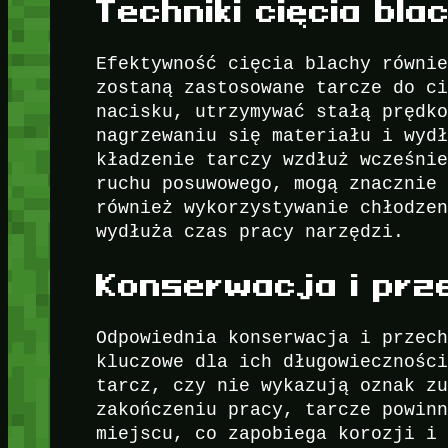
Techniki cięcia bla
Efektywność cięcia blachy równi
zostaną zastosowane tarcze do c
nacisku, utrzymywać stałą prędk
nagrzewaniu się materiału i wyd
kładzenie tarczy wzdłuż wcześni
ruchu posuwowego, mogą znacznie
również wykorzystywanie chłodze
wydłuża czas pracy narzędzi.
Konserwacja i pr
Odpowiednia konserwacja i przec
kluczowe dla ich długowiecznośc
tarcz, czy nie wykazują oznak z
zakończeniu pracy, tarcze powin
miejscu, co zapobiega korozji i