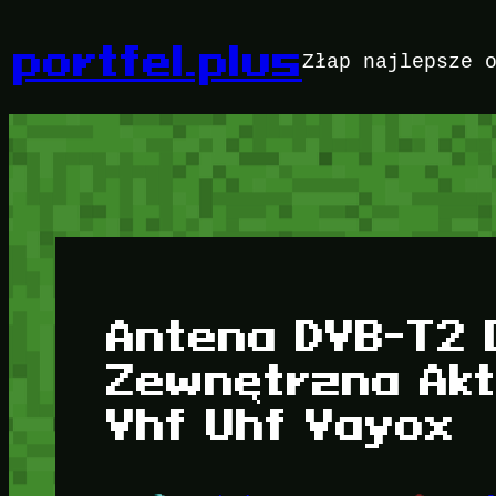
Przejdź
do
portfel.plus
Złap najlepsze 
treści
Antena DVB-T2 
Zewnętrzna Ak
Vhf Uhf Vayox