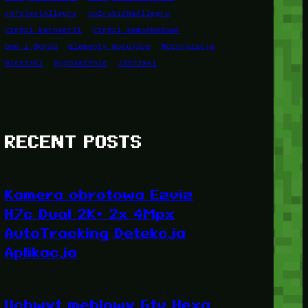
coToJestAllegro
coZrobićNaAllegro
Części karoserii
Części samochodowe
Dom i Ogród
Elementy mocujące
Motoryzacja
Wieszaki
Wyposażenie
Zderzaki
RECENT POSTS
Kamera obrotowa Ezviz
H7c Dual 2K+ 2x 4Mpx
AutoTracking Detekcja
Aplikacja
Uchwyt meblowy Gtv Hexa