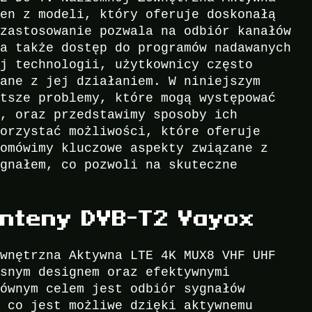
den z modeli, który oferuje doskonałą
 zastosowanie pozwala na odbiór kanałów
 a także dostęp do programów nadawanych
ej technologii, użytkownicy często
zane z jej działaniem. W niniejszym
stsze problemy, które mogą występować
y, oraz przedstawimy sposoby ich
korzystać możliwości, które oferuje
 omówimy kluczowe aspekty związane z
ygnałem, co pozwoli na skuteczne
nteny DVB-T2 Vayox
ewnętrzna Aktywna LTE 4K MUX8 VHF UHF
esnym designem oraz efektywnymi
łównym celem jest odbiór sygnałów
, co jest możliwe dzięki aktywnemu