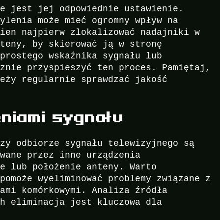
we jest jej odpowiednie ustawienie.
hylenia może mieć ogromny wpływ na
nien najpierw zlokalizować nadajniki w
nteny, by skierować ją w stronę
 prostego wskaźnika sygnału lub
cznie przyspieszyć ten proces. Pamiętaj,
leży regularnie sprawdzać jakość
niami sygnału
rzy odbiorze sygnału telewizyjnego są
owane przez inne urządzenia
we lub położenie anteny. Warto
 pomoże wyeliminować problemy związane z
iami komórkowymi. Analiza źródła
ch eliminacja jest kluczowa dla