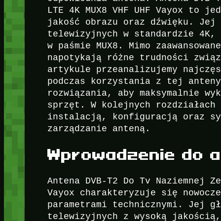
LTE 4K MUX8 VHF UHF Vayox to je
jakość obrazu oraz dźwięku. Jej
telewizyjnych w standardzie 4K,
w paśmie MUX8. Mimo zaawansowan
napotykają różne trudności zwią
artykule przeanalizujemy najczę
podczas korzystania z tej anten
rozwiązania, aby maksymalnie wy
sprzęt. W kolejnych rozdziałach
instalacją, konfiguracją oraz s
zarządzanie anteną.
Wprowadzenie do a
Antena DVB-T2 Do Tv Naziemnej Z
Vayox charakteryzuje się nowocz
parametrami technicznymi. Jej g
telewizyjnych z wysoką jakością