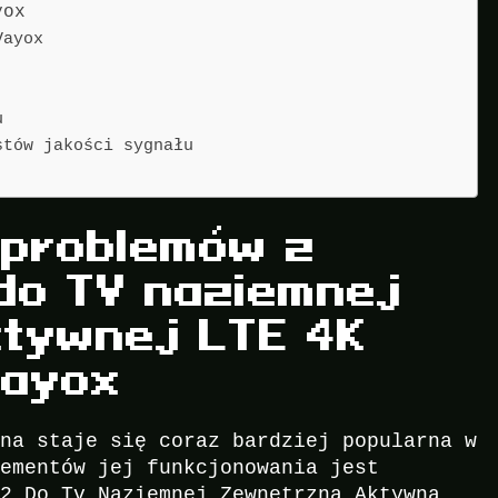
yox
Vayox
u
stów jakości sygnału
 problemów z
do TV naziemnej
ktywnej LTE 4K
Vayox
mna staje się coraz bardziej popularna w
lementów jej funkcjonowania jest
T2 Do Tv Naziemnej Zewnętrzna Aktywna