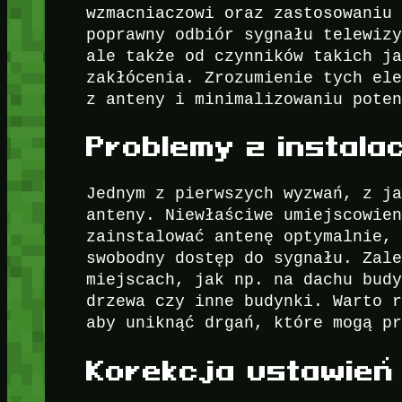
wzmacniaczowi oraz zastosowaniu
poprawny odbiór sygnału telewiz
ale także od czynników takich j
zakłócenia. Zrozumienie tych el
z anteny i minimalizowaniu pote
Problemy z instala
Jednym z pierwszych wyzwań, z j
anteny. Niewłaściwe umiejscowie
zainstalować antenę optymalnie,
swobodny dostęp do sygnału. Zal
miejscach, jak np. na dachu bud
drzewa czy inne budynki. Warto 
aby uniknąć drgań, które mogą p
Korekcja ustawień