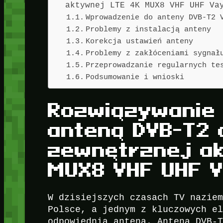
aktywnej LTE 4K MUX8 VHF UHF Va
Wprowadzenie do anteny DVB-T2 
Problemy z instalacją anteny
Korekcja ustawień anteny
Problemy z zakłóceniami sygnał
Przeprowadzanie regularnych te
Podsumowanie i wnioski
Rozwiązywanie
anteną DVB-T2 
zewnętrznej a
MUX8 VHF UHF 
W dzisiejszych czasach TV nazie
Polsce, a jednym z kluczowych e
odpowiednia antena. Antena DVB-