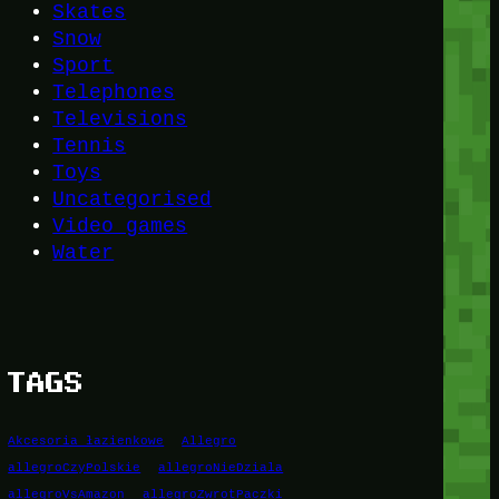
Skates
Snow
Sport
Telephones
Televisions
Tennis
Toys
Uncategorised
Video games
Water
TAGS
Akcesoria łazienkowe
Allegro
allegroCzyPolskie
allegroNieDziala
allegroVsAmazon
allegroZwrotPaczki