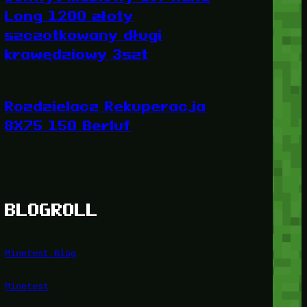
Long 1200 złoty
szczotkowany długi
krawędziowy 3szt
Rozdzielacz Rekuperacja
8X75 150 Berluf
BLOGROLL
Minetest Blog
Minetest