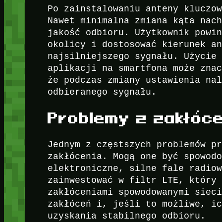
Po zainstalowaniu anteny kluczo
Nawet minimalna zmiana kąta nac
jakość odbioru. Użytkownik powi
okolicy i dostosować kierunek a
najsilniejszego sygnału. Użycie
aplikacji na smartfona może zna
że podczas zmiany ustawienia na
odbieranego sygnału.
Problemy z zakłóce
Jednym z częstszych problemów p
zakłócenia. Mogą one być spowod
elektroniczne, silne fale radio
zainwestować w filtr LTE, który
zakłóceniami spowodowanymi siec
zakłóceń i, jeśli to możliwe, i
uzyskania stabilnego odbioru.