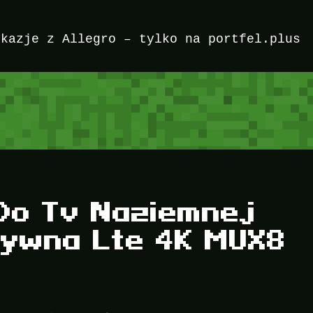
okazje z Allegro – tylko na portfel.plus
Do Tv Naziemnej
tywna Lte 4K MUX8