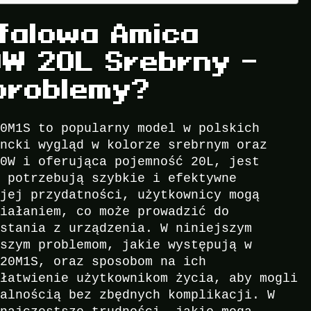
falowa Amica
W 20L Srebrny –
problemy?
20M1S to popularny model w polskich
ancki wygląd w kolorze srebrnym oraz
00W i oferująca pojemność 20L, jest
e potrzebują szybkie i efektywne
ojej przydatności, użytkownicy mogą
ziałaniem, co może prowadzić do
ystania z urządzenia. W niniejszym
tszym problemom, jakie występują w
F20M1S, oraz sposobom na ich
ułatwienie użytkownikom życia, aby mogli
nalnością bez zbędnych komplikacji. W