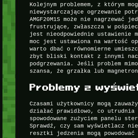
Kolejnym problemem, z którym mo
niewystarczające ogrzewanie pot
AMGF20M1S może nie nagrzewać je
frustrujące, zwłaszcza w pośpie
jest nieodpowiednie ustawienie 
moc jest ustawiona na wartość o
warto dbać o równomierne umiesz
zbyt bliski kontakt z innymi na
podgrzewania. Jeśli problem mim
szansa, że grzałka lub magnetro
Problemy z wyświe
Czasami użytkownicy mogą zauważ
działać prawidłowo, co utrudnia
spowodowane zużyciem panelu ste
Sprawdź, czy sam wyświetlacz ni
resztki jedzenia mogą powodować