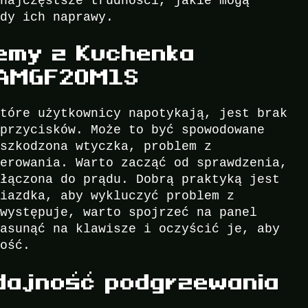
 najczęstsze trudności, jakie mogą
ody ich naprawy.
emy z Kuchenka
 AMGF20M1S
które użytkownicy napotykają, jest brak
 przycisków. Może to być spowodowane
uszkodzona wtyczka, problem z
terowania. Warto zacząć od sprawdzenia,
dłączona do prądu. Dobrą praktyką jest
niazdka, aby wykluczyć problem z
 występuje, warto spojrzeć na panel
nasunąć na klawisze i oczyścić je, aby
ność.
dajność podgrzewania