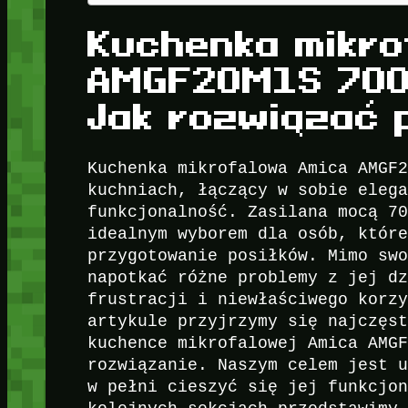
Kuchenka mikro
AMGF20M1S 700
Jak rozwiązać 
Kuchenka mikrofalowa Amica AMGF
kuchniach, łączący w sobie eleg
funkcjonalność. Zasilana mocą 7
idealnym wyborem dla osób, któr
przygotowanie posiłków. Mimo sw
napotkać różne problemy z jej d
frustracji i niewłaściwego korz
artykule przyjrzymy się najczęs
kuchence mikrofalowej Amica AMG
rozwiązanie. Naszym celem jest 
w pełni cieszyć się jej funkcjo