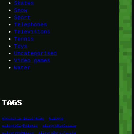
Skates
Snow
Sport
Telephones
Televisions
Tennis
Toys
Uncategorised
Video games
Water
TAGS
Akcesoria łazienkowe
Allegro
allegroCzyPolskie
allegroNieDziala
allegroVsAmazon
allegroZwrotPaczki