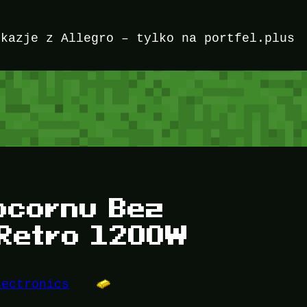
okazje z Allegro – tylko na portfel.plus
pcornu Bez
 Retro 1200W
lectronics