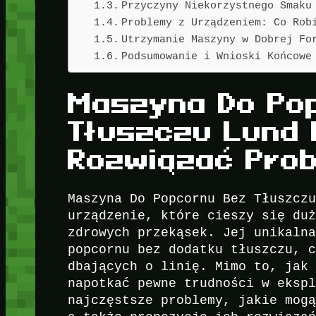
Przyczyny Niekorzystnego Smaku
Problemy z Urządzeniem: Co Rob
Utrzymanie Maszyny w Dobrej Fo
Podsumowanie i Wnioski Końcowe
Maszyna Do Po
Tłuszczu Lund 
Rozwiązać Pro
Maszyna Do Popcornu Bez Tłuszcz
urządzenie, które cieszy się du
zdrowych przekąsek. Jej unikaln
popcornu bez dodatku tłuszczu, 
dbających o linię. Mimo to, jak
napotkać pewne trudności w eksp
najczęstsze problemy, jakie mog