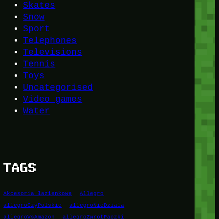
Skates
Snow
Sport
Telephones
Televisions
Tennis
Toys
Uncategorised
Video games
Water
TAGS
Akcesoria łazienkowe
Allegro
allegroCzyPolskie
allegroNieDziala
allegroVsAmazon
allegroZwrotPaczki