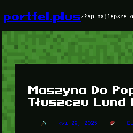
Przejdź
do
portfel.plus
Złap najlepsze 
treści
Maszyna Do Po
Tłuszczu Lund
kwi 29, 2025
E