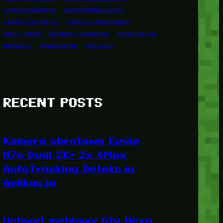
coToJestAllegro
coZrobićNaAllegro
Części karoserii
Części samochodowe
Dom i Ogród
Elementy mocujące
Motoryzacja
Wieszaki
Wyposażenie
Zderzaki
RECENT POSTS
Kamera obrotowa Ezviz
H7c Dual 2K+ 2x 4Mpx
AutoTracking Detekcja
Aplikacja
Uchwyt meblowy Gtv Hexa