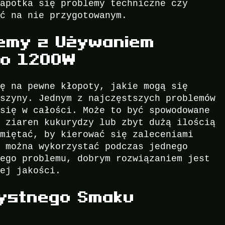
napotka się problemy techniczne czy
yć na nie przygotowanym.
emy z Używaniem
ro 1200W
gę na pewne kłopoty, jakie mogą się
aszyny. Jednym z najczęstszych problemów
 się w całości. Może to być spowodowane
i ziaren kukurydzy lub zbyt dużą ilością
amiętać, by kierować się zaleceniami
ą można wykorzystać podczas jednego
tego problemu, dobrym rozwiązaniem jest
zej jakości.
ystnego Smaku