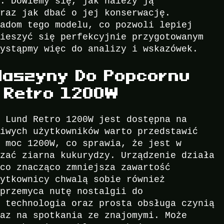
ń. Dowiemy się, jak należy ją
oraz jak dbać o jej konserwację.
wadom tego modelu, co pozwoli lepiej
cieszyć się perfekcyjnie przygotowanym
zystąpmy więc do analizy i wskazówek.
Maszyny Do Popcornu
 Retro 1200W
u Lund Retro 1200W jest dostępna na
liwych użytkowników warto przedstawić
a moc 1200W, co sprawia, że jest w
rzać ziarna kukurydzy. Urządzenie działa
 co znacząco zmniejsza zawartość
żytkownicy chwalą sobie również
 przemyca nutę nostalgii do
a technologia oraz prosta obsługa czynią
raz na spotkania ze znajomymi. Może