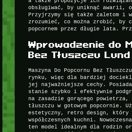
a także propozycje ich rozwiąza
obsługiwać, by uniknąć awarii, 
Przyjrzymy się także zaletom i 
zrozumieć, co można zrobić, by 
popcornem przez długie lata. Pr
Wprowadzenie do 
Bez Tłuszczu Lund
Maszyna Do Popcornu Bez Tłuszcz
rynku, więc dla bardziej dociek
jej najważniejsze cechy. Posiad
stanie szybko i efektywnie podg
na zasadzie gorącego powietrza,
tłuszczu w gotowym popcornie. U
estetyczny, retro design, który
współczesnych kuchni. Nowoczesn
ten model idealnym dla rodzin o