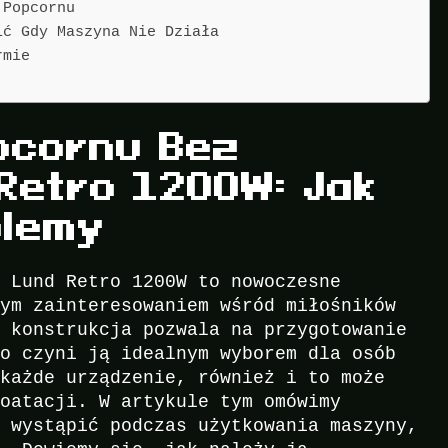
 Popcornu
ić Gdy Maszyna Nie Działa
rmie
pcornu Bez
Retro 1200W: Jak
blemy
u Lund Retro 1200W to nowoczesne
żym zainteresowaniem wśród miłośników
a konstrukcja pozwala na przygotowanie
co czyni ją idealnym wyborem dla osób
 każde urządzenie, również i to może
loatacji. W artykule tym omówimy
ą wystąpić podczas użytkowania maszyny,