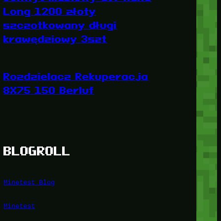
Long 1200 złoty
szczotkowany długi
krawędziowy 3szt
Rozdzielacz Rekuperacja
8X75 150 Berluf
BLOGROLL
Minetest Blog
Minetest