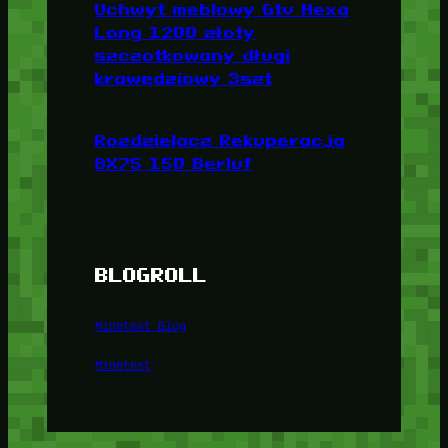
Uchwyt meblowy Gtv Hexa
Long 1200 złoty
szczotkowany długi
krawędziowy 3szt
Rozdzielacz Rekuperacja
8X75 150 Berluf
BLOGROLL
Minetest Blog
Minetest