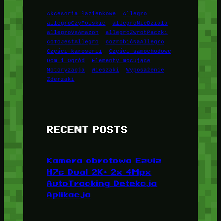
Akcesoria łazienkowe
Allegro
allegroCzyPolskie
allegroNieDziala
allegroVsAmazon
allegroZwrotPaczki
coToJestAllegro
coZrobićNaAllegro
Części karoserii
Części samochodowe
Dom i Ogród
Elementy mocujące
Motoryzacja
Wieszaki
Wyposażenie
Zderzaki
RECENT POSTS
Kamera obrotowa Ezviz
H7c Dual 2K+ 2x 4Mpx
AutoTracking Detekcja
Aplikacja