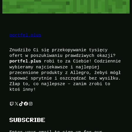
portfel.plus
Znudziło Ci się przekopywanie tysięcy
ofert w poszukiwaniu prawdziwych okazji?
robi to za Ciebie! Codziennie
portfel.plus
wybieramy najciekawsze i najlepiej
przecenione produkty z Allegro, żebyś mógł
kupować sprytnie i oszczędzać bez wysiłku.
Złap to, co najlepsze – zanim zrobi to
ktoś inny!
Twitch
X
TikTok
Facebook
Instagram
SUBSCRIBE