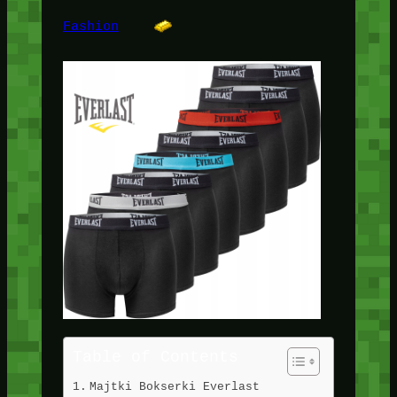
Fashion
Table of Contents
Majtki Bokserki Everlast