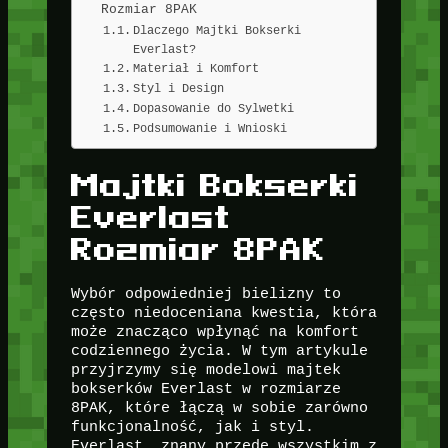
Rozmiar 8PAK
Dlaczego Majtki Bokserki
Everlast?
Materiał i Komfort
Styl i Design
Dopasowanie do Sylwetki
Podsumowanie i Wnioski
Majtki Bokserki
Everlast
Rozmiar 8PAK
Wybór odpowiedniej bielizny to
często niedoceniana kwestia, która
może znacząco wpłynąć na komfort
codziennego życia. W tym artykule
przyjrzymy się modelowi majtek
bokserków Everlast w rozmiarze
8PAK, które łączą w sobie zarówno
funkcjonalność, jak i styl.
Everlast, znany przede wszystkim z