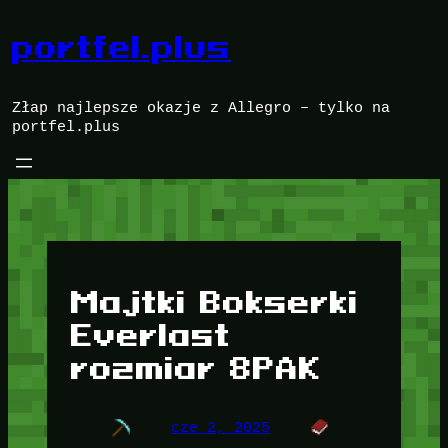
Przejdź
do
portfel.plus
treści
Złap najlepsze okazje z Allegro – tylko na
portfel.plus
Majtki Bokserki
Everlast
rozmiar 8PAK
cze 2, 2025