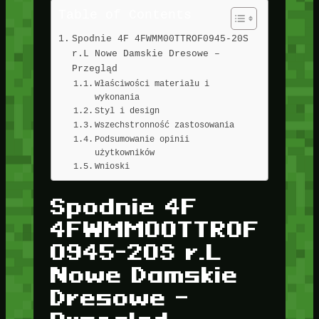
Table of Contents
Spodnie 4F 4FWMM00TTROF0945-20S
r.L Nowe Damskie Dresowe –
Przegląd
Właściwości materiału i
wykonania
Styl i design
Wszechstronność zastosowania
Podsumowanie opinii
użytkowników
Wnioski
Spodnie 4F
4FWMM00TTROF
0945-20S r.L
Nowe Damskie
Dresowe –