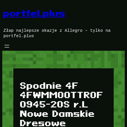
Przejdź
do
portfel.plus
treści
Złap najlepsze okazje z Allegro – tylko na
portfel.plus
Spodnie 4F
4FWMM00TTROF
0945-20S r.L
Nowe Damskie
Dresowe