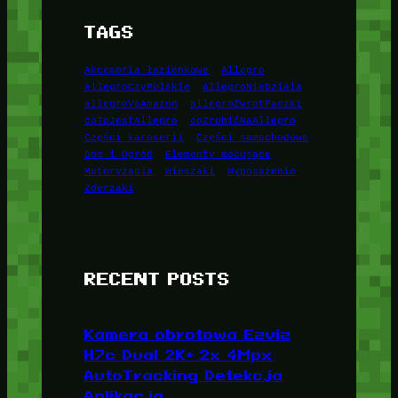
TAGS
Akcesoria łazienkowe
Allegro
allegroCzyPolskie
allegroNieDziala
allegroVsAmazon
allegroZwrotPaczki
coToJestAllegro
coZrobićNaAllegro
Części karoserii
Części samochodowe
Dom i Ogród
Elementy mocujące
Motoryzacja
Wieszaki
Wyposażenie
Zderzaki
RECENT POSTS
Kamera obrotowa Ezviz
H7c Dual 2K+ 2x 4Mpx
AutoTracking Detekcja
Aplikacja