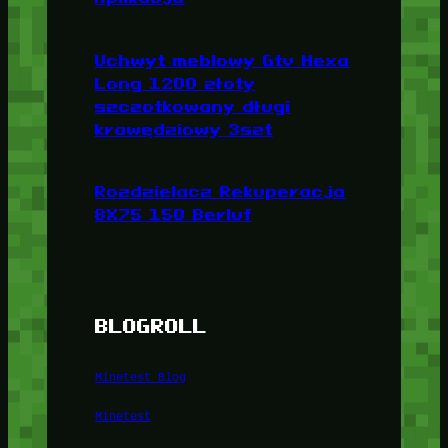
Uchwyt meblowy Gtv Hexa
Long 1200 złoty
szczotkowany długi
krawędziowy 3szt
Rozdzielacz Rekuperacja
8X75 150 Berluf
BLOGROLL
Minetest Blog
Minetest