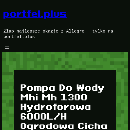
Przejdź
do
portfel.plus
treści
Złap najlepsze okazje z Allegro – tylko na
portfel.plus
Pompa Do Wody
Mhi Mh 1300
Hydroforowa
6000L/H
Ogrodowa Cicha