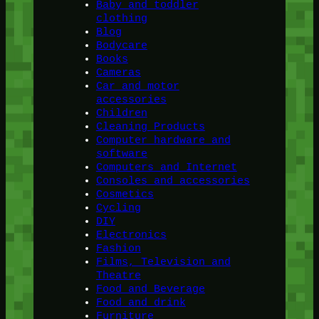
Baby and toddler
clothing
Blog
Bodycare
Books
Cameras
Car and motor
accessories
Children
Cleaning Products
Computer hardware and
software
Computers and Internet
Consoles and accessories
Cosmetics
Cycling
DIY
Electronics
Fashion
Films, Television and
Theatre
Food and Beverage
Food and drink
Furniture