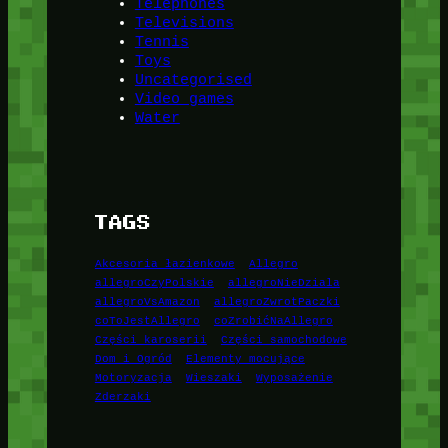
Telephones
Televisions
Tennis
Toys
Uncategorised
Video games
Water
TAGS
Akcesoria łazienkowe
Allegro
allegroCzyPolskie
allegroNieDziala
allegroVsAmazon
allegroZwrotPaczki
coToJestAllegro
coZrobićNaAllegro
Części karoserii
Części samochodowe
Dom i Ogród
Elementy mocujące
Motoryzacja
Wieszaki
Wyposażenie
Zderzaki