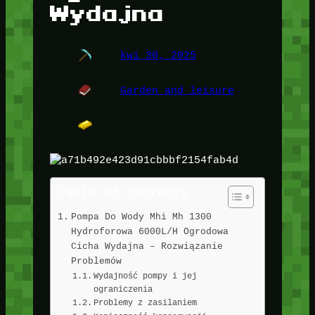
Wydajna
kwi 30, 2025
Garden and leisure
Table of Contents
Pompa Do Wody Mhi Mh 1300
Hydroforowa 6000L/H Ogrodowa
Cicha Wydajna – Rozwiązanie
Problemów
Wydajność pompy i jej
ograniczenia
Problemy z zasilaniem