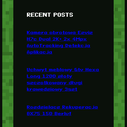
RECENT POSTS
Kamera obrotowa Ezviz
H7c Dual 2K+ 2x 4Mpx
AutoTracking Detekcja
Aplikacja
Uchwyt meblowy Gtv Hexa
Long 1200 złoty
szczotkowany długi
krawędziowy 3szt
Rozdzielacz Rekuperacja
8X75 150 Berluf