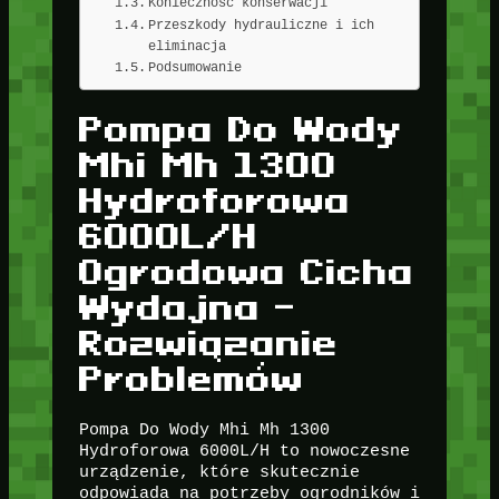
Konieczność konserwacji
Przeszkody hydrauliczne i ich
eliminacja
Podsumowanie
Pompa Do Wody
Mhi Mh 1300
Hydroforowa
6000L/H
Ogrodowa Cicha
Wydajna –
Rozwiązanie
Problemów
Pompa Do Wody Mhi Mh 1300
Hydroforowa 6000L/H to nowoczesne
urządzenie, które skutecznie
odpowiada na potrzeby ogrodników i