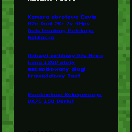
Kamera obrotowa Ezviz
H7c Dual 2K+ 2x 4Mpx
AutoTracking Detekcja
Aplikacja
Uchwyt meblowy Gtv Hexa
Long 1200 złoty
szczotkowany długi
krawędziowy 3szt
Rozdzielacz Rekuperacja
8X75 150 Berluf