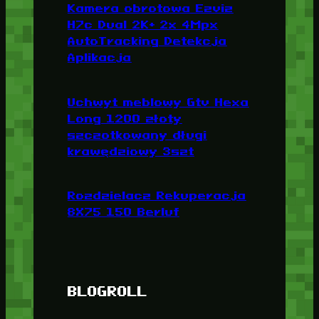
Kamera obrotowa Ezviz
H7c Dual 2K+ 2x 4Mpx
AutoTracking Detekcja
Aplikacja
Uchwyt meblowy Gtv Hexa
Long 1200 złoty
szczotkowany długi
krawędziowy 3szt
Rozdzielacz Rekuperacja
8X75 150 Berluf
BLOGROLL