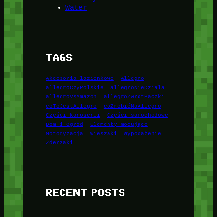
Water
TAGS
Akcesoria łazienkowe
Allegro
allegroCzyPolskie
allegroNieDziala
allegroVsAmazon
allegroZwrotPaczki
coToJestAllegro
coZrobićNaAllegro
Części karoserii
Części samochodowe
Dom i Ogród
Elementy mocujące
Motoryzacja
Wieszaki
Wyposażenie
Zderzaki
RECENT POSTS