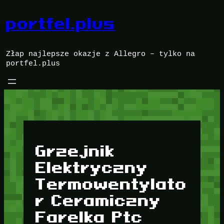
Przejdź
do
portfel.plus
treści
Złap najlepsze okazje z Allegro – tylko na
portfel.plus
Grzejnik
Elektryczny
Termowentylato
r Ceramiczny
Farelka Ptc