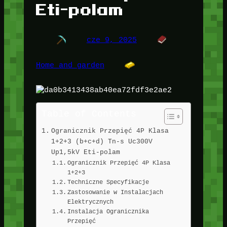
Eti-polam
cze 9, 2025
Home and garden
Table of Contents
Ogranicznik Przepięć 4P Klasa
1+2+3 (b+c+d) Tn-s Uc300V
Up1,5kV Eti-polam
Ogranicznik Przepięć 4P Klasa
1+2+3
Techniczne Specyfikacje
Zastosowanie w Instalacjach
Elektrycznych
Instalacja Ogranicznika
Przepięć