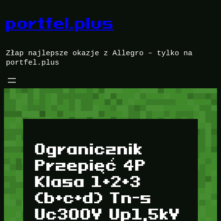
Przejdź
do
portfel.plus
treści
Złap najlepsze okazje z Allegro – tylko na
portfel.plus
Ogranicznik
Przepięć 4P
Klasa 1+2+3
(b+c+d) Tn-s
Uc300V Up1,5kV