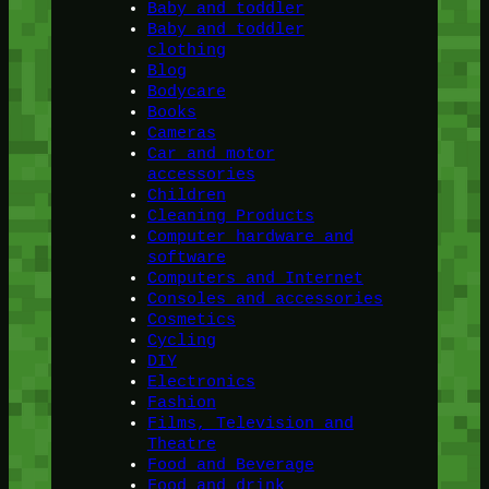
Baby and toddler
Baby and toddler
clothing
Blog
Bodycare
Books
Cameras
Car and motor
accessories
Children
Cleaning Products
Computer hardware and
software
Computers and Internet
Consoles and accessories
Cosmetics
Cycling
DIY
Electronics
Fashion
Films, Television and
Theatre
Food and Beverage
Food and drink