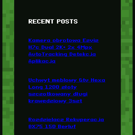
RECENT POSTS
Kamera obrotowa Ezviz
H7c Dual 2K+ 2x 4Mpx
AutoTracking Detekcja
Aplikacja
Uchwyt meblowy Gtv Hexa
Long 1200 złoty
szczotkowany długi
krawędziowy 3szt
Rozdzielacz Rekuperacja
8X75 150 Berluf