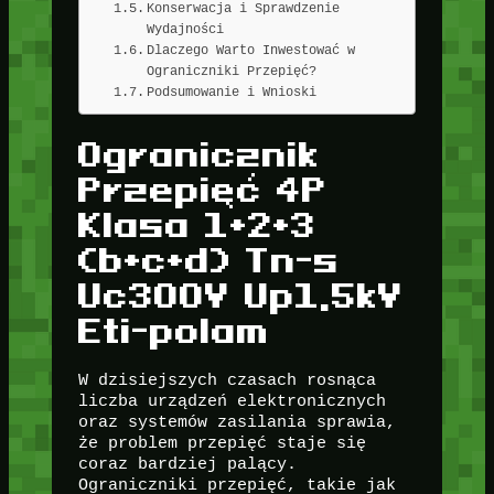
Konserwacja i Sprawdzenie
Wydajności
Dlaczego Warto Inwestować w
Ograniczniki Przepięć?
Podsumowanie i Wnioski
Ogranicznik
Przepięć 4P
Klasa 1+2+3
(b+c+d) Tn-s
Uc300V Up1,5kV
Eti-polam
W dzisiejszych czasach rosnąca
liczba urządzeń elektronicznych
oraz systemów zasilania sprawia,
że problem przepięć staje się
coraz bardziej palący.
Ograniczniki przepięć, takie jak