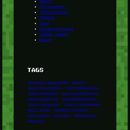
Sport
Telephones
Televisions
Tennis
Toys
Uncategorised
Video games
Water
TAGS
Akcesoria łazienkowe
Allegro
allegroCzyPolskie
allegroNieDziala
allegroVsAmazon
allegroZwrotPaczki
coToJestAllegro
coZrobićNaAllegro
Części karoserii
Części samochodowe
Dom i Ogród
Elementy mocujące
Motoryzacja
Wieszaki
Wyposażenie
Zderzaki