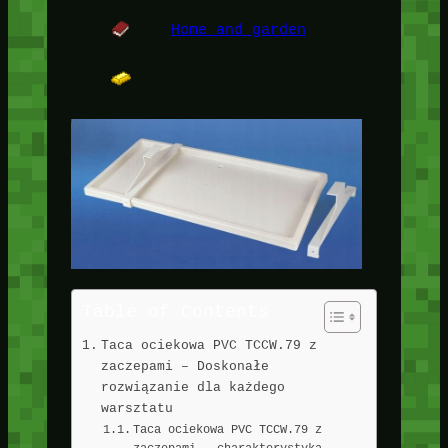
Home and garden
Table of Contents
Taca ociekowa PVC TCCW.79 z
zaczepami – Doskonałe
rozwiązanie dla każdego
warsztatu
Taca ociekowa PVC TCCW.79 z
zaczepami – charakterystyka