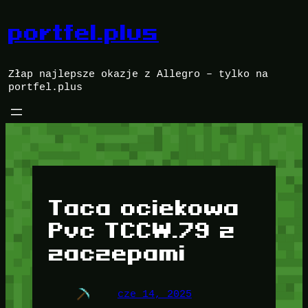
Przejdź
do
portfel.plus
treści
Złap najlepsze okazje z Allegro – tylko na
portfel.plus
Taca ociekowa
Pvc TCCW.79 z
zaczepami
cze 14, 2025