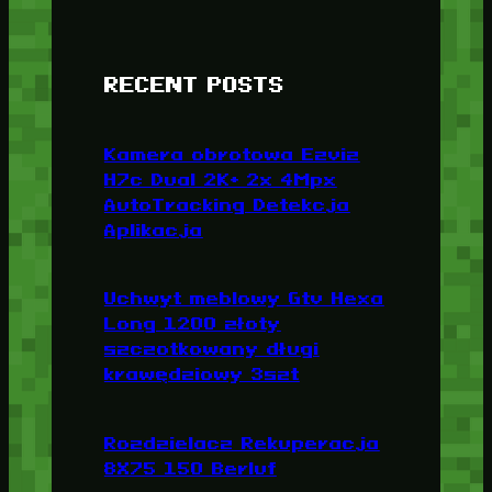
RECENT POSTS
Kamera obrotowa Ezviz
H7c Dual 2K+ 2x 4Mpx
AutoTracking Detekcja
Aplikacja
Uchwyt meblowy Gtv Hexa
Long 1200 złoty
szczotkowany długi
krawędziowy 3szt
Rozdzielacz Rekuperacja
8X75 150 Berluf