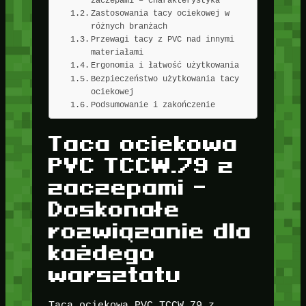
Zastosowania tacy ociekowej w
różnych branżach
Przewagi tacy z PVC nad innymi
materiałami
Ergonomia i łatwość użytkowania
Bezpieczeństwo użytkowania tacy
ociekowej
Podsumowanie i zakończenie
Taca ociekowa
PVC TCCW.79 z
zaczepami –
Doskonałe
rozwiązanie dla
każdego
warsztatu
Taca ociekowa PVC TCCW.79 z