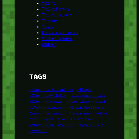
Sport
Telephones
Televisions
Tennis
Toys
Uncategorised
Video games
Water
TAGS
Akcesoria łazienkowe
Allegro
allegroCzyPolskie
allegroNieDziala
allegroVsAmazon
allegroZwrotPaczki
coToJestAllegro
coZrobićNaAllegro
Części karoserii
Części samochodowe
Dom i Ogród
Elementy mocujące
Motoryzacja
Wieszaki
Wyposażenie
Zderzaki