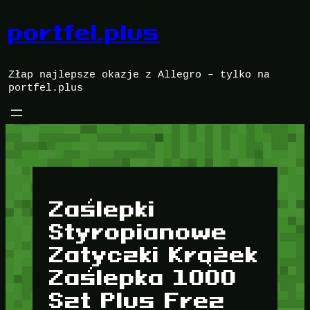
Przejdź
do
portfel.plus
treści
Złap najlepsze okazje z Allegro – tylko na
portfel.plus
Zaślepki
Styropianowe
Zatyczki Krążek
Zaślepka 1000
Szt Plus Frez