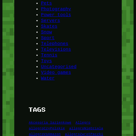
Pets
Photography
Power tools
Servers
Skates
Snow
Sport
Telephones
Televisions
Tennis
Toys
Uncategorised
Video games
Water
TAGS
Akcesoria łazienkowe
Allegro
allegroCzyPolskie
allegroNieDziala
allegroVsAmazon
allegroZwrotPaczki