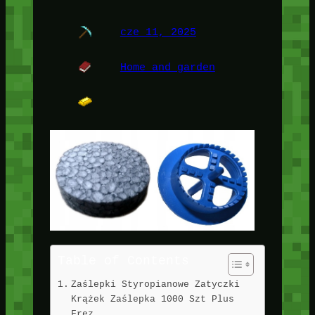
cze 11, 2025
Home and garden
Table of Contents
Zaślepki Styropianowe Zatyczki
Krążek Zaślepka 1000 Szt Plus
Frez