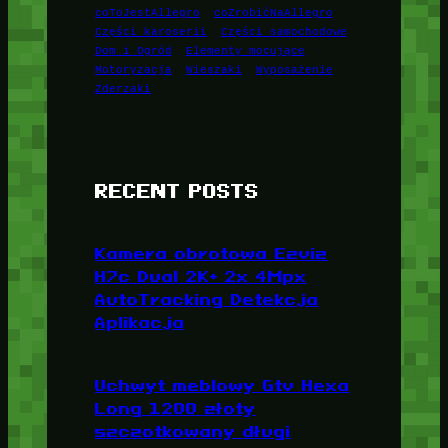
coToJestAllegro
coZrobićNaAllegro
Części karoserii
Części samochodowe
Dom i Ogród
Elementy mocujące
Motoryzacja
Wieszaki
Wyposażenie
Zderzaki
RECENT POSTS
Kamera obrotowa Ezviz
H7c Dual 2K+ 2x 4Mpx
AutoTracking Detekcja
Aplikacja
Uchwyt meblowy Gtv Hexa
Long 1200 złoty
szczotkowany długi