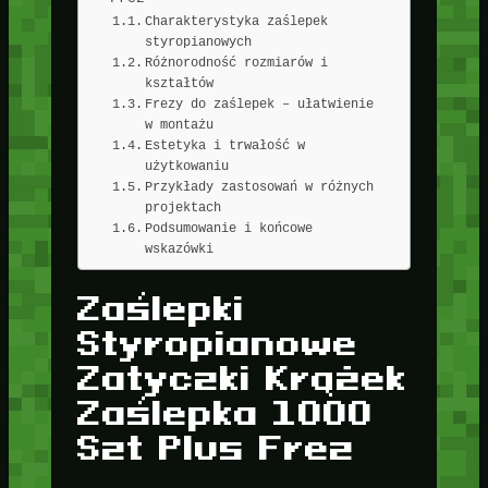
Charakterystyka zaślepek
styropianowych
Różnorodność rozmiarów i
kształtów
Frezy do zaślepek – ułatwienie
w montażu
Estetyka i trwałość w
użytkowaniu
Przykłady zastosowań w różnych
projektach
Podsumowanie i końcowe
wskazówki
Zaślepki
Styropianowe
Zatyczki Krążek
Zaślepka 1000
Szt Plus Frez