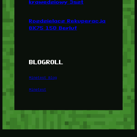
krawędziowy 3szt
Rozdzielacz Rekuperacja
8X75 150 Berluf
BLOGROLL
Minetest Blog
Minetest