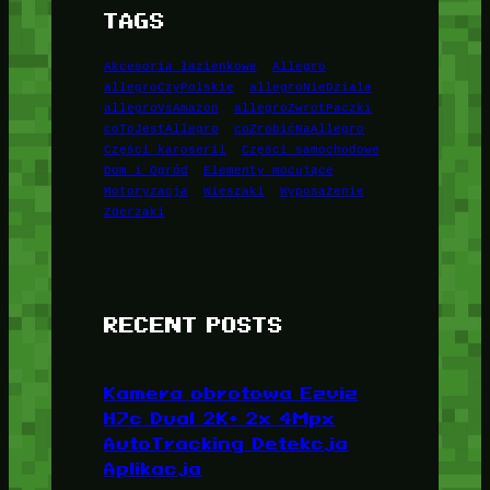
TAGS
Akcesoria łazienkowe
Allegro
allegroCzyPolskie
allegroNieDziala
allegroVsAmazon
allegroZwrotPaczki
coToJestAllegro
coZrobićNaAllegro
Części karoserii
Części samochodowe
Dom i Ogród
Elementy mocujące
Motoryzacja
Wieszaki
Wyposażenie
Zderzaki
RECENT POSTS
Kamera obrotowa Ezviz
H7c Dual 2K+ 2x 4Mpx
AutoTracking Detekcja
Aplikacja