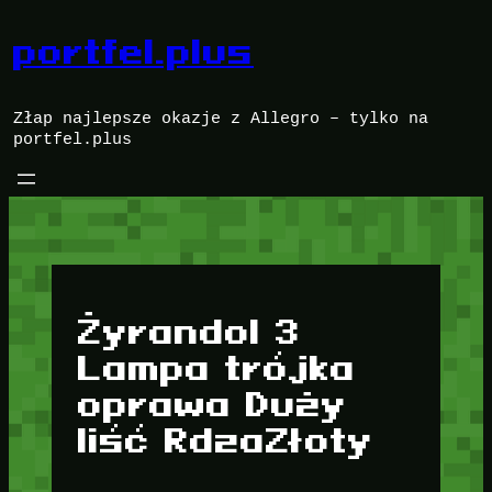
Przejdź
do
portfel.plus
treści
Złap najlepsze okazje z Allegro – tylko na
portfel.plus
Żyrandol 3
Lampa trójka
oprawa Duży
liść RdzaZłoty