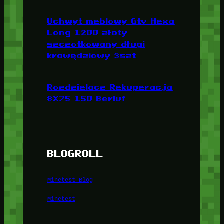
Uchwyt meblowy Gtv Hexa
Long 1200 złoty
szczotkowany długi
krawędziowy 3szt
Rozdzielacz Rekuperacja
8X75 150 Berluf
BLOGROLL
Minetest Blog
Minetest