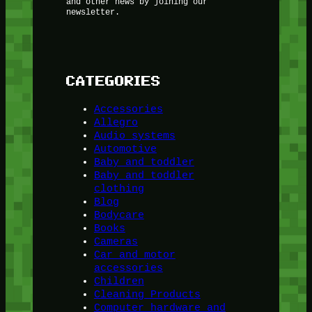
and other news by joining our
newsletter.
CATEGORIES
Accessories
Allegro
Audio systems
Automotive
Baby and toddler
Baby and toddler
clothing
Blog
Bodycare
Books
Cameras
Car and motor
accessories
Children
Cleaning Products
Computer hardware and