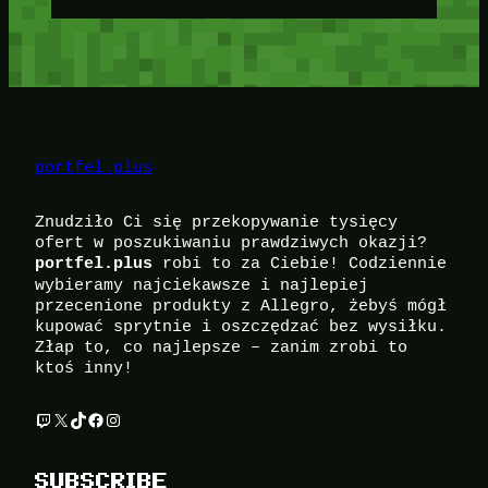
portfel.plus
Znudziło Ci się przekopywanie tysięcy
ofert w poszukiwaniu prawdziwych okazji?
robi to za Ciebie! Codziennie
portfel.plus
wybieramy najciekawsze i najlepiej
przecenione produkty z Allegro, żebyś mógł
kupować sprytnie i oszczędzać bez wysiłku.
Złap to, co najlepsze – zanim zrobi to
ktoś inny!
Twitch
X
TikTok
Facebook
Instagram
SUBSCRIBE