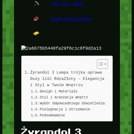
cze 13, 2025
Home and garden
Table of Contents
Żyrandol 3 Lampa trójka oprawa
Duży liść RdzaZłoty – Elegancja
i Styl w Twoim Wnętrzu
Design i Materiały
Styl i Aranżacja Wnętrz
Wybór Odpowiedniego Oświetlenia
Pielęgnacja i Utrzymanie
Podsumowanie
Żyrandol 3