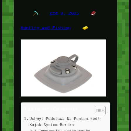
cze 9, 2025
Hunting and Fishing
Table of Contents
Uchwyt Podstawa Na Ponton Łódź
Kajak System Borika
Innowacyjny System Borika