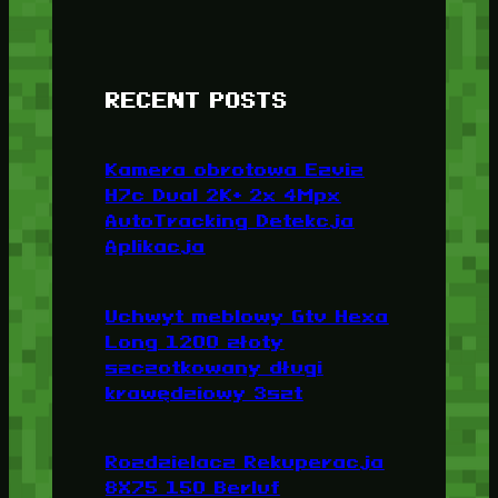
RECENT POSTS
Kamera obrotowa Ezviz
H7c Dual 2K+ 2x 4Mpx
AutoTracking Detekcja
Aplikacja
Uchwyt meblowy Gtv Hexa
Long 1200 złoty
szczotkowany długi
krawędziowy 3szt
Rozdzielacz Rekuperacja
8X75 150 Berluf