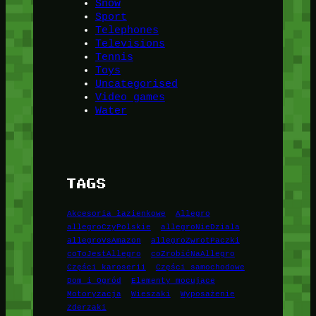
Snow
Sport
Telephones
Televisions
Tennis
Toys
Uncategorised
Video games
Water
TAGS
Akcesoria łazienkowe
Allegro
allegroCzyPolskie
allegroNieDziala
allegroVsAmazon
allegroZwrotPaczki
coToJestAllegro
coZrobićNaAllegro
Części karoserii
Części samochodowe
Dom i Ogród
Elementy mocujące
Motoryzacja
Wieszaki
Wyposażenie
Zderzaki