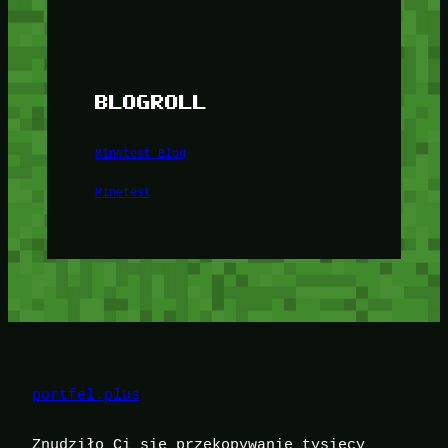
BLOGROLL
Minetest Blog
Minetest
portfel.plus
Znudziło Ci się przekopywanie tysięcy