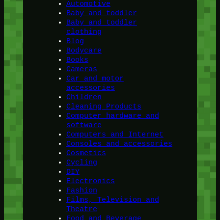
Automotive
Baby and toddler
Baby and toddler
clothing
Blog
Bodycare
Books
Cameras
Car and motor
accessories
Children
Cleaning Products
Computer hardware and
software
Computers and Internet
Consoles and accessories
Cosmetics
Cycling
DIY
Electronics
Fashion
Films, Television and
Theatre
Food and Beverage