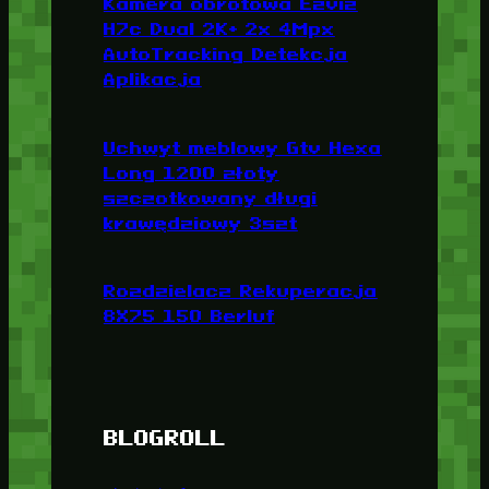
Kamera obrotowa Ezviz
H7c Dual 2K+ 2x 4Mpx
AutoTracking Detekcja
Aplikacja
Uchwyt meblowy Gtv Hexa
Long 1200 złoty
szczotkowany długi
krawędziowy 3szt
Rozdzielacz Rekuperacja
8X75 150 Berluf
BLOGROLL