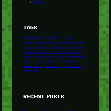
Water
TAGS
Akcesoria łazienkowe
Allegro
allegroCzyPolskie
allegroNieDziala
allegroVsAmazon
allegroZwrotPaczki
coToJestAllegro
coZrobićNaAllegro
Części karoserii
Części samochodowe
Dom i Ogród
Elementy mocujące
Motoryzacja
Wieszaki
Wyposażenie
Zderzaki
RECENT POSTS