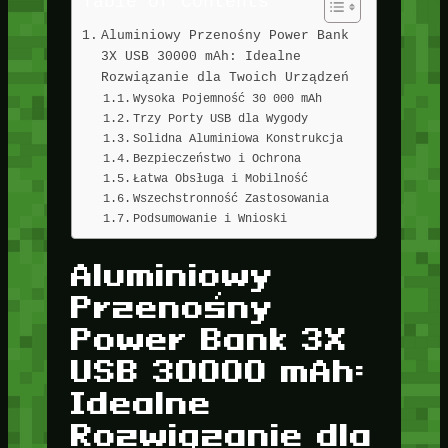
Table of Contents
Aluminiowy Przenośny Power Bank
3X USB 30000 mAh: Idealne
Rozwiązanie dla Twoich Urządzeń
Wysoka Pojemność 30 000 mAh
Trzy Porty USB dla Wygody
Solidna Aluminiowa Konstrukcja
Bezpieczeństwo i Ochrona
Łatwa Obsługa i Mobilność
Wszechstronność Zastosowania
Podsumowanie i Wnioski
Aluminiowy
Przenośny
Power Bank 3X
USB 30000 mAh:
Idealne
Rozwiązanie dla