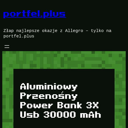
Przejdź
do
portfel.plus
treści
Złap najlepsze okazje z Allegro – tylko na
portfel.plus
Aluminiowy
Przenośny
Power Bank 3X
Usb 30000 mAh