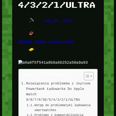
4/3/2/1/ULTRA
kwi 29, 2025
Mobile phone accessories
Table of Contents
Rozwiązania problemów z Joyroom
Powerbank Ładowarka Do Apple
Watch
9/8/7/6/SE/5/4/3/2/1/ULTRA
Wstęp do problematyki ładowania
smartwatches
Problemy z kompatybilnością