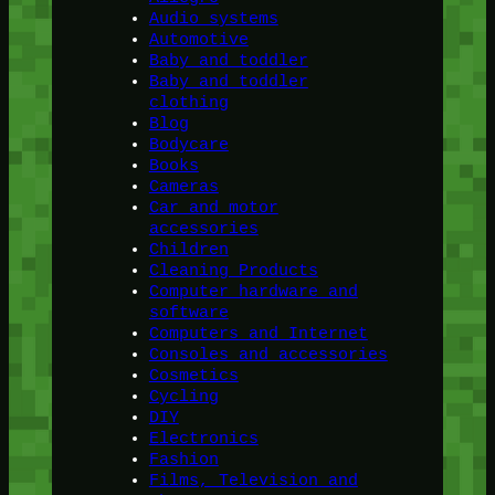
Audio systems
Automotive
Baby and toddler
Baby and toddler
clothing
Blog
Bodycare
Books
Cameras
Car and motor
accessories
Children
Cleaning Products
Computer hardware and
software
Computers and Internet
Consoles and accessories
Cosmetics
Cycling
DIY
Electronics
Fashion
Films, Television and