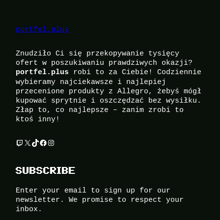
portfel.plus
Znudziło Ci się przekopywanie tysięcy
ofert w poszukiwaniu prawdziwych okazji?
robi to za Ciebie! Codziennie
portfel.plus
wybieramy najciekawsze i najlepiej
przecenione produkty z Allegro, żebyś mógł
kupować sprytnie i oszczędzać bez wysiłku.
Złap to, co najlepsze – zanim zrobi to
ktoś inny!
Twitch
X
TikTok
Facebook
Instagram
SUBSCRIBE
Enter your email to sign up for our
newsletter. We promise to respect your
inbox.