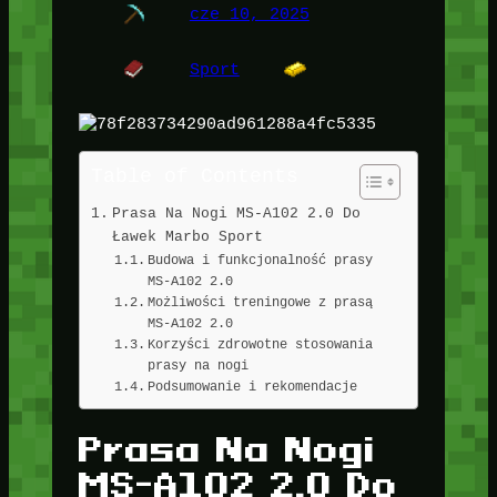
cze 10, 2025
Sport
Table of Contents
Prasa Na Nogi MS-A102 2.0 Do
Ławek Marbo Sport
Budowa i funkcjonalność prasy
MS-A102 2.0
Możliwości treningowe z prasą
MS-A102 2.0
Korzyści zdrowotne stosowania
prasy na nogi
Podsumowanie i rekomendacje
Prasa Na Nogi
MS-A102 2.0 Do