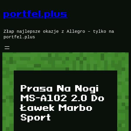
Przejdź
do
portfel.plus
treści
Złap najlepsze okazje z Allegro – tylko na
portfel.plus
Prasa Na Nogi
MS-A102 2.0 Do
Ławek Marbo
Sport