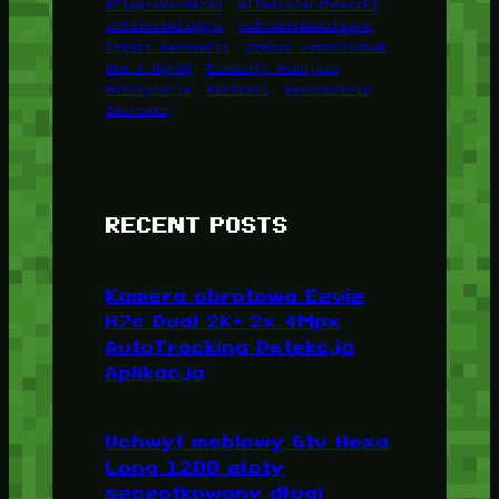
allegroVsAmazon
allegroZwrotPaczki
coToJestAllegro
coZrobićNaAllegro
Części karoserii
Części samochodowe
Dom i Ogród
Elementy mocujące
Motoryzacja
Wieszaki
Wyposażenie
Zderzaki
RECENT POSTS
Kamera obrotowa Ezviz
H7c Dual 2K+ 2x 4Mpx
AutoTracking Detekcja
Aplikacja
Uchwyt meblowy Gtv Hexa
Long 1200 złoty
szczotkowany długi