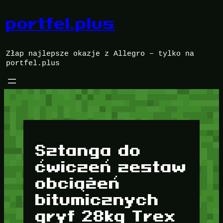
Przejdź
do
portfel.plus
treści
Złap najlepsze okazje z Allegro – tylko na
portfel.plus
Sztanga do
ćwiczeń zestaw
obciążeń
bitumicznych
gryf 28kg Trex