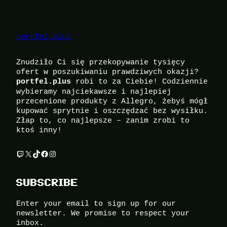
portfel.plus
Znudziło Ci się przekopywanie tysięcy
ofert w poszukiwaniu prawdziwych okazji?
robi to za Ciebie! Codziennie
portfel.plus
wybieramy najciekawsze i najlepiej
przecenione produkty z Allegro, żebyś mógł
kupować sprytnie i oszczędzać bez wysiłku.
Złap to, co najlepsze – zanim zrobi to
ktoś inny!
Twitch
X
TikTok
Facebook
Instagram
SUBSCRIBE
Enter your email to sign up for our
newsletter. We promise to respect your
inbox.