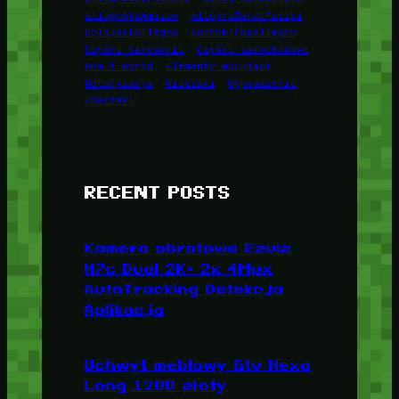
allegroVsAmazon
allegroZwrotPaczki
coToJestAllegro
coZrobićNaAllegro
Części karoserii
Części samochodowe
Dom i Ogród
Elementy mocujące
Motoryzacja
Wieszaki
Wyposażenie
Zderzaki
RECENT POSTS
Kamera obrotowa Ezviz
H7c Dual 2K+ 2x 4Mpx
AutoTracking Detekcja
Aplikacja
Uchwyt meblowy Gtv Hexa
Long 1200 złoty