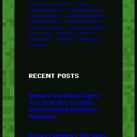
Akcesoria łazienkowe
Allegro
allegroCzyPolskie
allegroNieDziala
allegroVsAmazon
allegroZwrotPaczki
coToJestAllegro
coZrobićNaAllegro
Części karoserii
Części samochodowe
Dom i Ogród
Elementy mocujące
Motoryzacja
Wieszaki
Wyposażenie
Zderzaki
RECENT POSTS
Kamera obrotowa Ezviz
H7c Dual 2K+ 2x 4Mpx
AutoTracking Detekcja
Aplikacja
Uchwyt meblowy Gtv Hexa