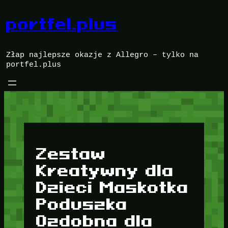
Przejdź
do
portfel.plus
treści
Złap najlepsze okazje z Allegro – tylko na
portfel.plus
Zestaw
Kreatywny dla
Dzieci Maskotka
Poduszka
Ozdobna dla