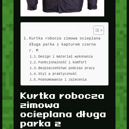
Table of Contents
Kurtka robocza zimowa ocieplana
długa parka z kapturem czarna
r. M
Design i materiał wykonania
Funkcjonalność i komfort
Bezpieczeństwo podczas pracy
Styl a praktyczność
Podsumowanie i zalecenia
Kurtka robocza
zimowa
ocieplana długa
parka z