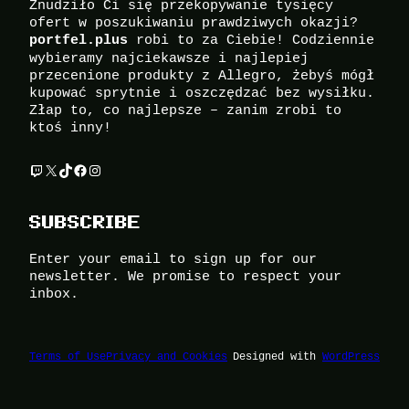
Znudziło Ci się przekopywanie tysięcy
ofert w poszukiwaniu prawdziwych okazji?
robi to za Ciebie! Codziennie
portfel.plus
wybieramy najciekawsze i najlepiej
przecenione produkty z Allegro, żebyś mógł
kupować sprytnie i oszczędzać bez wysiłku.
Złap to, co najlepsze – zanim zrobi to
ktoś inny!
Twitch
X
TikTok
Facebook
Instagram
SUBSCRIBE
Enter your email to sign up for our
newsletter. We promise to respect your
inbox.
Terms of Use
Privacy and Cookies
Designed with
WordPress