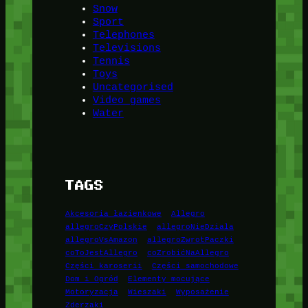
Snow
Sport
Telephones
Televisions
Tennis
Toys
Uncategorised
Video games
Water
TAGS
Akcesoria łazienkowe
Allegro
allegroCzyPolskie
allegroNieDziala
allegroVsAmazon
allegroZwrotPaczki
coToJestAllegro
coZrobićNaAllegro
Części karoserii
Części samochodowe
Dom i Ogród
Elementy mocujące
Motoryzacja
Wieszaki
Wyposażenie
Zderzaki