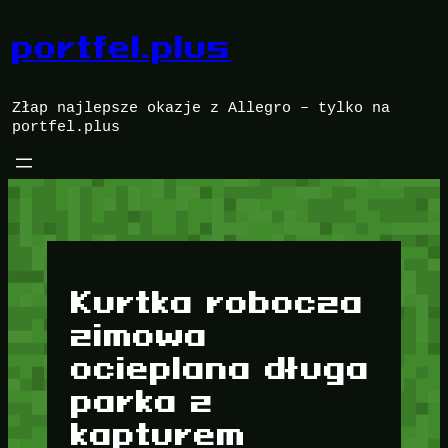
Przejdź
do
portfel.plus
treści
Złap najlepsze okazje z Allegro – tylko na
portfel.plus
Kurtka robocza
zimowa
ocieplana długa
parka z
kapturem