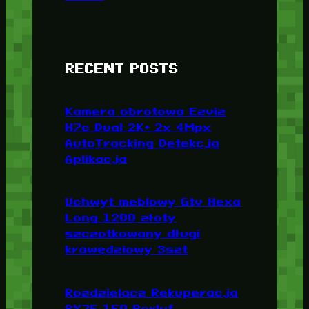
RECENT POSTS
Kamera obrotowa Ezviz
H7c Dual 2K+ 2x 4Mpx
AutoTracking Detekcja
Aplikacja
Uchwyt meblowy Gtv Hexa
Long 1200 złoty
szczotkowany długi
krawędziowy 3szt
Rozdzielacz Rekuperacja
8X75 150 Berluf