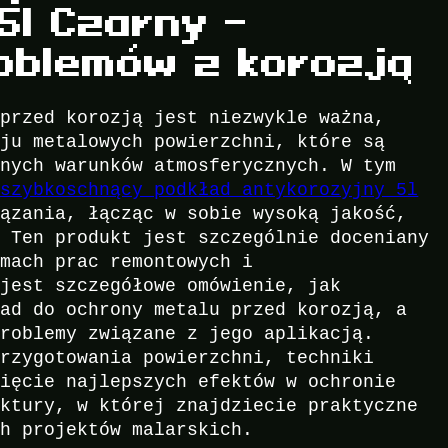
5l Czarny –
oblemów z korozją
 przed korozją jest niezwykle ważna,
aju metalowych powierzchni, które są
tnych warunków atmosferycznych. W tym
 szybkoschnący podkład antykorozyjny 5l
ązania, łącząc w sobie wysoką jakość,
. Ten produkt jest szczególnie doceniany
amach prac remontowych i
 jest szczegółowe omówienie, jak
ład do ochrony metalu przed korozją, a
problemy związane z jego aplikacją.
przygotowania powierzchni, techniki
nięcie najlepszych efektów w ochronie
ektury, w której znajdziecie praktyczne
ch projektów malarskich.