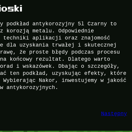
oski
cy podkład antykorozyjny 5l Czarny to
 z korozją metalu. Odpowiednie
r techniki aplikacji oraz znajomość
we dla uzyskania trwałej i skutecznej
prawę, że proste błędy podczas procesu
 na końcowy rezultat. Dlatego warto
porad i wskazówek. Dbając o szczegóły,
wać ten podkład, uzyskując efekty, które
. Wybierając Nakor, inwestujemy w jakość
ów antykorozyjnych.
Następny