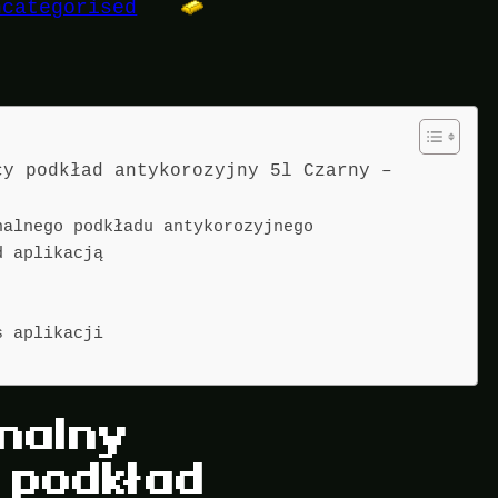
ncategorised
cy podkład antykorozyjny 5l Czarny –
nalnego podkładu antykorozyjnego
d aplikacją
s aplikacji
nalny
 podkład