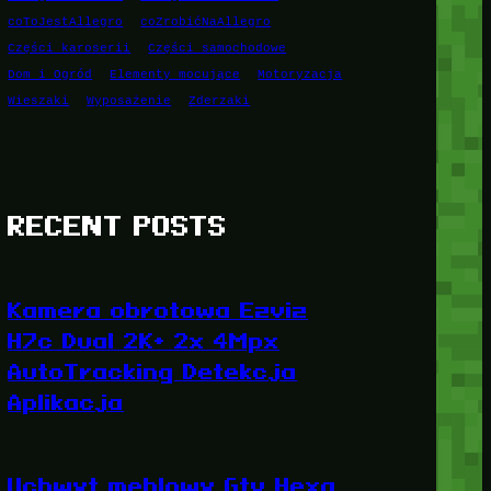
coToJestAllegro
coZrobićNaAllegro
Części karoserii
Części samochodowe
Dom i Ogród
Elementy mocujące
Motoryzacja
Wieszaki
Wyposażenie
Zderzaki
RECENT POSTS
Kamera obrotowa Ezviz
H7c Dual 2K+ 2x 4Mpx
AutoTracking Detekcja
Aplikacja
Uchwyt meblowy Gtv Hexa