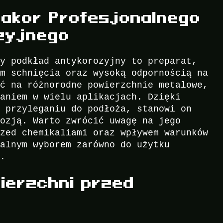
akor Profesjonalnego
zyjnego
cy podkład antykorozyjny to preparat,
em schnięcia oraz wysoką odpornością na
ać na różnorodne powierzchnie metalowe,
zaniem w wielu aplikacjach. Dzięki
u przyleganiu do podłoża, stanowi on
rozją. Warto zwrócić uwagę na jego
rzed chemikaliami oraz wpływem warunków
ealnym wyborem zarówno do użytku
o.
ierzchni przed