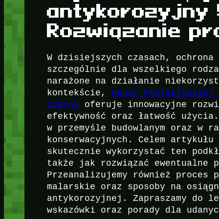
antykorozyjny 
Rozwiązanie pr
W dzisiejszych czasach, ochrona
szczególnie dla wszelkiego rodz
narażone na działanie niekorzys
kontekście,
Nakor Profesjonalny
Czarny
oferuje innowacyjne rozwi
efektywność oraz łatwość użycia
w przemyśle budowlanym oraz w r
konserwacyjnych. Celem artykułu
skutecznie wykorzystać ten podk
także jak rozwiązać ewentualne 
Przeanalizujemy również proces 
malarskie oraz sposoby na osiąg
antykorozyjnej. Zapraszamy do l
wskazówki oraz porady dla udany