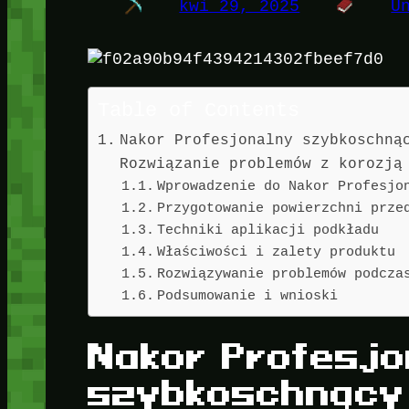
kwi 29, 2025
U
Table of Contents
Nakor Profesjonalny szybkoschną
Rozwiązanie problemów z korozją
Wprowadzenie do Nakor Profesjo
Przygotowanie powierzchni prze
Techniki aplikacji podkładu
Właściwości i zalety produktu
Rozwiązywanie problemów podcza
Podsumowanie i wnioski
Nakor Profesjo
szybkoschnący