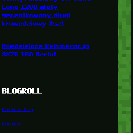
Long 1200 złoty
szczotkowany długi
krawędziowy 3szt
Rozdzielacz Rekuperacja
8X75 150 Berluf
BLOGROLL
Minetest Blog
Minetest