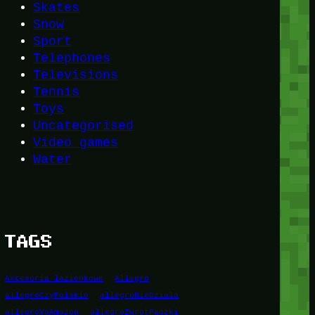
Skates
Snow
Sport
Telephones
Televisions
Tennis
Toys
Uncategorised
Video games
Water
TAGS
Akcesoria łazienkowe
Allegro
allegroCzyPolskie
allegroNieDziala
allegroVsAmazon
allegroZwrotPaczki